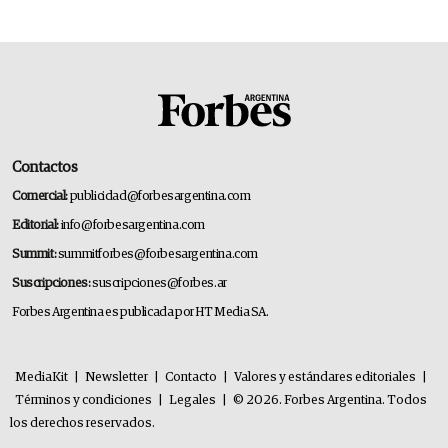
Contactos
Comercial:
publicidad@forbesargentina.com
Editorial:
info@forbesargentina.com
Summit:
summitforbes@forbesargentina.com
Suscripciones:
suscripciones@forbes.ar
Forbes Argentina es publicada por HT Media SA.
MediaKit
|
Newsletter
|
Contacto
|
Valores y estándares editoriales
|
Términos y condiciones
|
Legales
|
© 2026. Forbes Argentina. Todos
los derechos reservados.