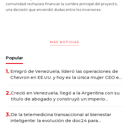
comunidad rechazara financiar la cumbre principal del proyecto,
una decisión que encendió dudas entre los inversores.
MAS NOTICIAS
Popular
1.
Emigró de Venezuela, lideró las operaciones de
Chevron en EE.UU. y hoy es la única mujer CEO en
Vaca Muerta
2.
Creció en Venezuela, llegó a la Argentina con su
título de abogado y construyó un imperio
gastronómico que revoluciona las marcas "fast
premium"
3.
De la telemedicina transaccional al bienestar
inteligente: la evolución de doc24 para
transformar a las organizaciones