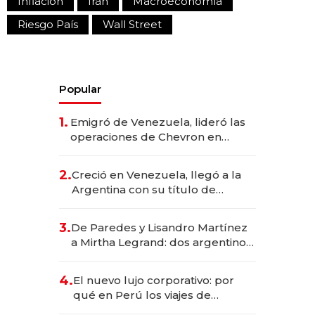
Inflación
Irán
Macroeconomía
Riesgo País
Wall Street
Popular
1.
Emigró de Venezuela, lideró las
operaciones de Chevron en
EE.UU. y hoy es la única mujer
CEO en Vaca Muerta
2.
Creció en Venezuela, llegó a la
Argentina con su título de
abogado y construyó un imperio
gastronómico que revoluciona
3.
De Paredes y Lisandro Martínez
las marcas "fast premium"
a Mirtha Legrand: dos argentinos
impulsan el negocio del wellness
deportivo y el cuidado corporal
4.
El nuevo lujo corporativo: por
qué en Perú los viajes de
negocios dejan de ser reuniones