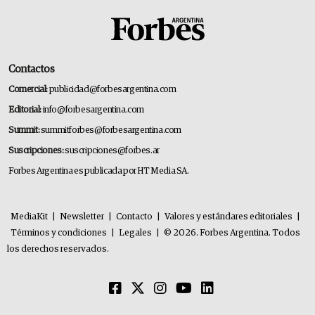
Contactos
Comercial:
publicidad@forbesargentina.com
Editorial:
info@forbesargentina.com
Summit:
summitforbes@forbesargentina.com
Suscripciones:
suscripciones@forbes.ar
Forbes Argentina es publicada por HT Media SA.
MediaKit
|
Newsletter
|
Contacto
|
Valores y estándares editoriales
|
Términos y condiciones
|
Legales
|
© 2026. Forbes Argentina. Todos
los derechos reservados.