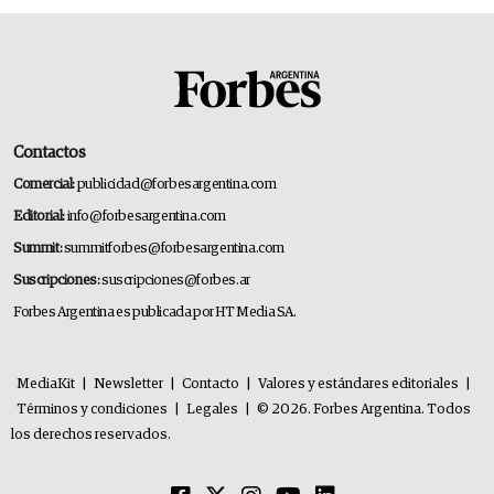
Contactos
Comercial:
publicidad@forbesargentina.com
Editorial:
info@forbesargentina.com
Summit:
summitforbes@forbesargentina.com
Suscripciones:
suscripciones@forbes.ar
Forbes Argentina es publicada por HT Media SA.
MediaKit
|
Newsletter
|
Contacto
|
Valores y estándares editoriales
|
Términos y condiciones
|
Legales
|
© 2026. Forbes Argentina. Todos
los derechos reservados.