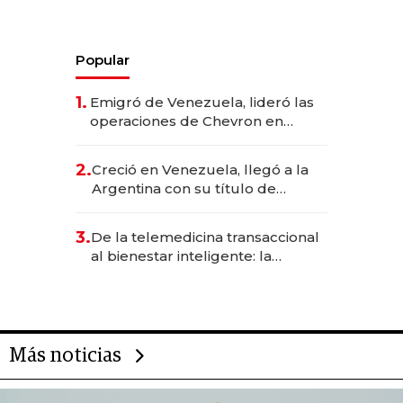
Popular
1.
Emigró de Venezuela, lideró las
operaciones de Chevron en
EE.UU. y hoy es la única mujer
CEO en Vaca Muerta
2.
Creció en Venezuela, llegó a la
Argentina con su título de
abogado y construyó un imperio
gastronómico que revoluciona
3.
De la telemedicina transaccional
las marcas "fast premium"
al bienestar inteligente: la
evolución de doc24 para
transformar a las organizaciones
Más noticias