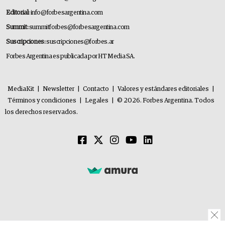
Editorial:
info@forbesargentina.com
Summit:
summitforbes@forbesargentina.com
Suscripciones:
suscripciones@forbes.ar
Forbes Argentina es publicada por HT Media SA.
MediaKit
|
Newsletter
|
Contacto
|
Valores y estándares editoriales
|
Términos y condiciones
|
Legales
|
© 2026. Forbes Argentina. Todos
los derechos reservados.