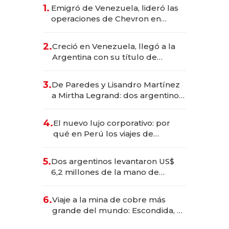
1.
Emigró de Venezuela, lideró las
operaciones de Chevron en
EE.UU. y hoy es la única mujer
CEO en Vaca Muerta
2.
Creció en Venezuela, llegó a la
Argentina con su título de
abogado y construyó un imperio
gastronómico que revoluciona
3.
De Paredes y Lisandro Martínez
las marcas "fast premium"
a Mirtha Legrand: dos argentinos
impulsan el negocio del wellness
deportivo y el cuidado corporal
4.
El nuevo lujo corporativo: por
qué en Perú los viajes de
negocios dejan de ser reuniones
para convertirse en experiencias
5.
Dos argentinos levantaron US$
transformadoras
6,2 millones de la mano de
Rauch, Englebienne y Woloski
6.
Viaje a la mina de cobre más
grande del mundo: Escondida, el
gigante chileno que exporta US$