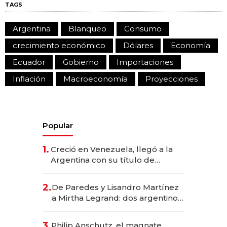
TAGS
Argentina
Blanqueo
Consumo
crecimiento económico
Dólares
Economía
Ecuador
Gobierno
Importaciones
Inflación
Macroeconomía
Proyecciones
Popular
1.
Creció en Venezuela, llegó a la
Argentina con su título de
abogado y construyó un imperio
gastronómico que revoluciona
2.
De Paredes y Lisandro Martínez
las marcas "fast premium"
a Mirtha Legrand: dos argentinos
impulsan el negocio del wellness
deportivo y el cuidado corporal
3.
Philip Anschutz, el magnate