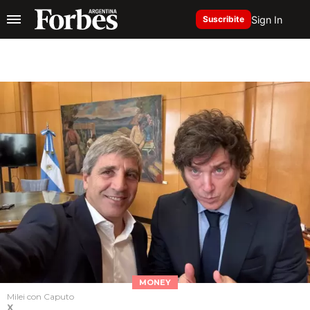
Sign In
Suscribite
MONEY
Milei con Caputo
X