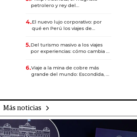
petrolero y rey del
entretenimiento que va por la
licitación de Tecnópolis junto a
4.
El nuevo lujo corporativo: por
Fénix
qué en Perú los viajes de
negocios dejan de ser reuniones
para convertirse en experiencias
5.
Del turismo masivo a los viajes
transformadoras
por experiencias: cómo cambia el
negocio de la asistencia al viajero
6.
Viaje a la mina de cobre más
grande del mundo: Escondida, el
gigante chileno que exporta US$
14.000 millones anuales
Más noticias