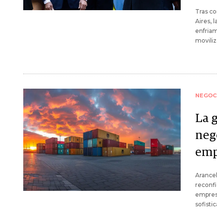
Tras co
Aires, 
enfriam
moviliz
NEGOC
La g
neg
emp
Arancel
reconfi
empres
sofisti