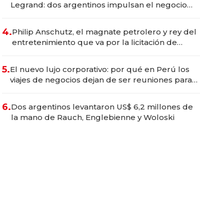
Legrand: dos argentinos impulsan el negocio
del wellness deportivo y el cuidado corporal
4.
Philip Anschutz, el magnate petrolero y rey del
entretenimiento que va por la licitación de
Tecnópolis junto a Fénix
5.
El nuevo lujo corporativo: por qué en Perú los
viajes de negocios dejan de ser reuniones para
convertirse en experiencias transformadoras
6.
Dos argentinos levantaron US$ 6,2 millones de
la mano de Rauch, Englebienne y Woloski