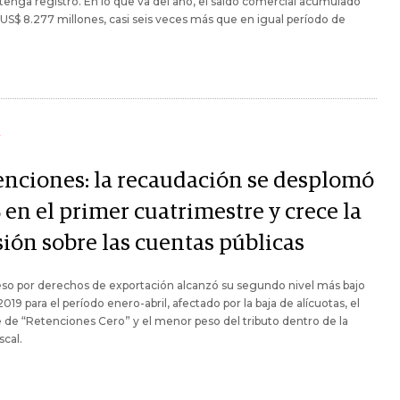
tenga registro. En lo que va del año, el saldo comercial acumulado
 US$ 8.277 millones, casi seis veces más que en igual período de
Y
enciones: la recaudación se desplomó
en el primer cuatrimestre y crece la
sión sobre las cuentas públicas
eso por derechos de exportación alcanzó su segundo nivel más bajo
019 para el período enero-abril, afectado por la baja de alícuotas, el
e de “Retenciones Cero” y el menor peso del tributo dentro de la
scal.