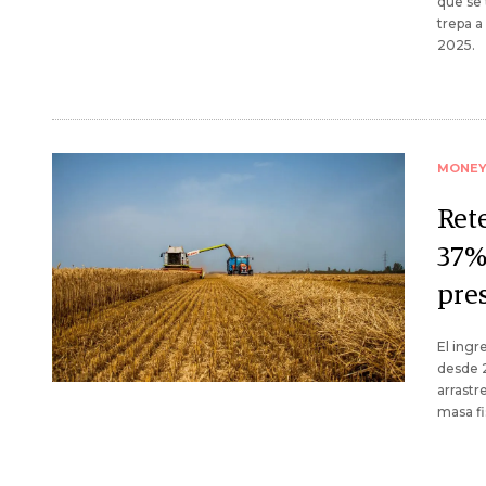
que se 
trepa a
2025.
MONE
Ret
37% 
pre
El ingr
desde 2
arrastr
masa fi