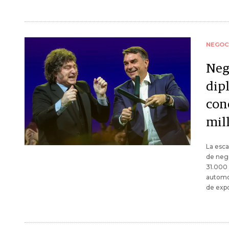
NEGOC
Neg
dipl
con
mil
La esca
de nego
31.000 
automot
de expo