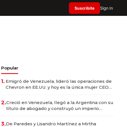
Suscribite
Sign In
Popular
1.
Emigró de Venezuela, lideró las operaciones de
Chevron en EE.UU. y hoy es la única mujer CEO
en Vaca Muerta
2.
Creció en Venezuela, llegó a la Argentina con su
título de abogado y construyó un imperio
gastronómico que revoluciona las marcas "fast
premium"
3.
De Paredes y Lisandro Martínez a Mirtha