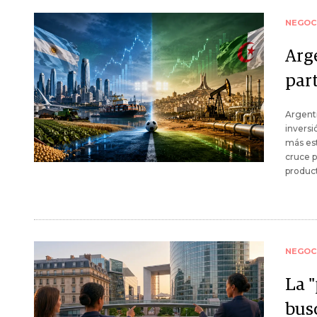
NEGOC
Arg
par
Argent
inversi
más est
cruce p
product
NEGOC
La 
busc