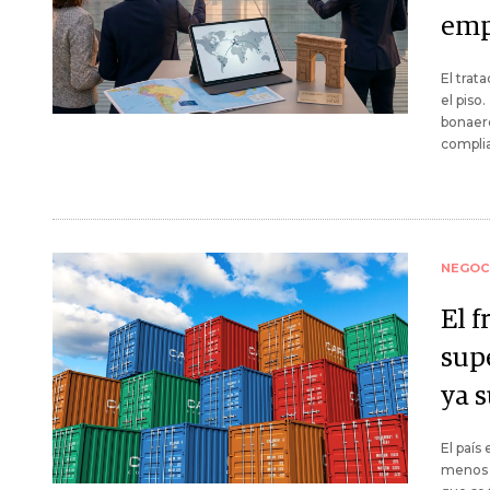
emp
El trat
el piso
bonaere
complia
NEGOC
El f
sup
ya 
El país
menos 1