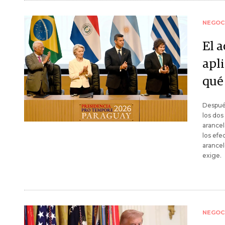
NEGOC
El 
apl
qué
Después
los dos
arancel
los efe
arancel
exige.
NEGOC