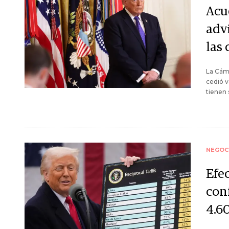
Acu
advi
las 
La Cáma
cedió v
tienen 
NEGOC
Efe
con
4.6