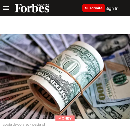
Sign In
Suscribite
MONEY
copia de dolares - pasja ph