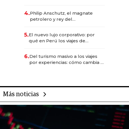
impulsan el negocio del wellness
deportivo y el cuidado corporal
4.
Philip Anschutz, el magnate
petrolero y rey del
entretenimiento que va por la
licitación de Tecnópolis junto a
5.
El nuevo lujo corporativo: por
Fénix
qué en Perú los viajes de
negocios dejan de ser reuniones
para convertirse en experiencias
6.
Del turismo masivo a los viajes
transformadoras
por experiencias: cómo cambia el
negocio de la asistencia al viajero
Más noticias