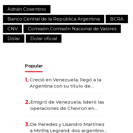
Adrián Cosentino
Banco Central de la República Argentina
BCRA
CNV
Comisión Comisión Nacional de Valores
Dólar
Dolar oficial
Popular
1.
Creció en Venezuela, llegó a la
Argentina con su título de
abogado y construyó un imperio
gastronómico que revoluciona
2.
Emigró de Venezuela, lideró las
las marcas "fast premium"
operaciones de Chevron en
EE.UU. y hoy es la única mujer
CEO en Vaca Muerta
3.
De Paredes y Lisandro Martínez
a Mirtha Legrand: dos argentinos