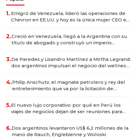
1.
Emigró de Venezuela, lideró las operaciones de
Chevron en EE.UU. y hoy es la única mujer CEO en
Vaca Muerta
2.
Creció en Venezuela, llegó a la Argentina con su
título de abogado y construyó un imperio
gastronómico que revoluciona las marcas "fast
premium"
3.
De Paredes y Lisandro Martínez a Mirtha Legrand:
dos argentinos impulsan el negocio del wellness
deportivo y el cuidado corporal
4.
Philip Anschutz, el magnate petrolero y rey del
entretenimiento que va por la licitación de
Tecnópolis junto a Fénix
5.
El nuevo lujo corporativo: por qué en Perú los
viajes de negocios dejan de ser reuniones para
convertirse en experiencias transformadoras
6.
Dos argentinos levantaron US$ 6,2 millones de la
mano de Rauch, Englebienne y Woloski