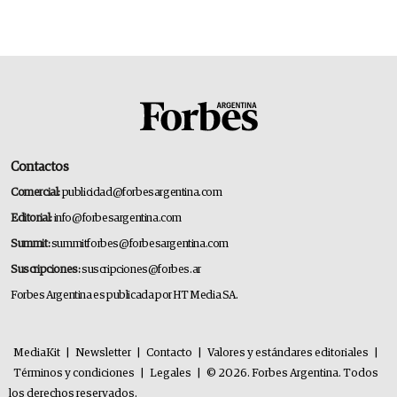
Contactos
Comercial:
publicidad@forbesargentina.com
Editorial:
info@forbesargentina.com
Summit:
summitforbes@forbesargentina.com
Suscripciones:
suscripciones@forbes.ar
Forbes Argentina es publicada por HT Media SA.
MediaKit
|
Newsletter
|
Contacto
|
Valores y estándares editoriales
|
Términos y condiciones
|
Legales
|
© 2026. Forbes Argentina. Todos
los derechos reservados.