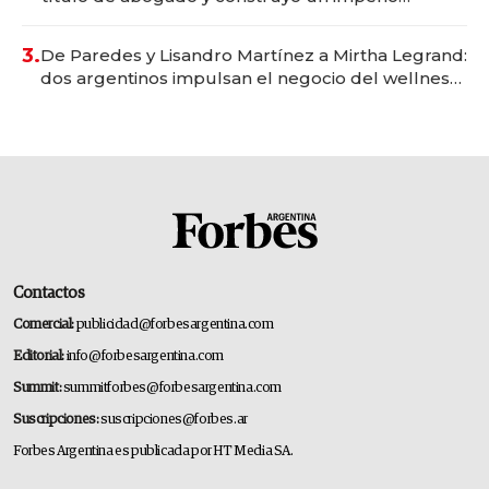
gastronómico que revoluciona las marcas "fast
premium"
3.
De Paredes y Lisandro Martínez a Mirtha Legrand:
dos argentinos impulsan el negocio del wellness
deportivo y el cuidado corporal
Contactos
Comercial:
publicidad@forbesargentina.com
Editorial:
info@forbesargentina.com
Summit:
summitforbes@forbesargentina.com
Suscripciones:
suscripciones@forbes.ar
Forbes Argentina es publicada por HT Media SA.