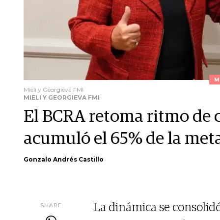
M
Mieli y Georgieva FMI
MIELI Y GEORGIEVA FMI
El BCRA retoma ritmo de 
acumuló el 65% de la meta
Gonzalo Andrés Castillo
SHARE
La dinámica se consolidó 