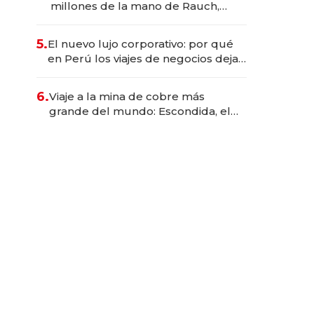
millones de la mano de Rauch,
Englebienne y Woloski
5.
El nuevo lujo corporativo: por qué
en Perú los viajes de negocios dejan
de ser reuniones para convertirse
en experiencias transformadoras
6.
Viaje a la mina de cobre más
grande del mundo: Escondida, el
gigante chileno que exporta US$
14.000 millones anuales