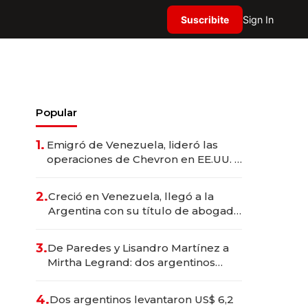
Suscribite
Sign In
Popular
1.
Emigró de Venezuela, lideró las
operaciones de Chevron en EE.UU. y
hoy es la única mujer CEO en Vaca
Muerta
2.
Creció en Venezuela, llegó a la
Argentina con su título de abogado
y construyó un imperio
gastronómico que revoluciona las
3.
De Paredes y Lisandro Martínez a
marcas "fast premium"
Mirtha Legrand: dos argentinos
impulsan el negocio del wellness
deportivo y el cuidado corporal
4.
Dos argentinos levantaron US$ 6,2