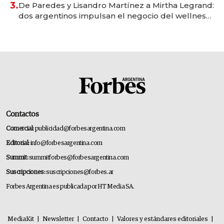
3.
De Paredes y Lisandro Martínez a Mirtha Legrand:
dos argentinos impulsan el negocio del wellness
deportivo y el cuidado corporal
Contactos
Comercial:
publicidad@forbesargentina.com
Editorial:
info@forbesargentina.com
Summit:
summitforbes@forbesargentina.com
Suscripciones:
suscripciones@forbes.ar
Forbes Argentina es publicada por HT Media SA.
MediaKit
|
Newsletter
|
Contacto
|
Valores y estándares editoriales
|