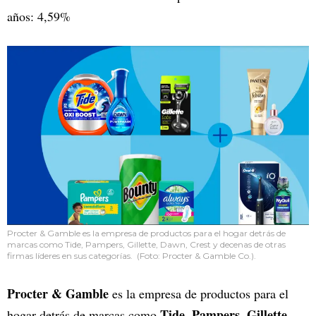
años: 4,59%
Procter & Gamble es la empresa de productos para el hogar detrás de
marcas como Tide, Pampers, Gillette, Dawn, Crest y decenas de otras
firmas líderes en sus categorías. (Foto: Procter & Gamble Co.).
Procter & Gamble
es la empresa de productos para el
Tide
Pampers
Gillette
hogar detrás de marcas como
,
,
,