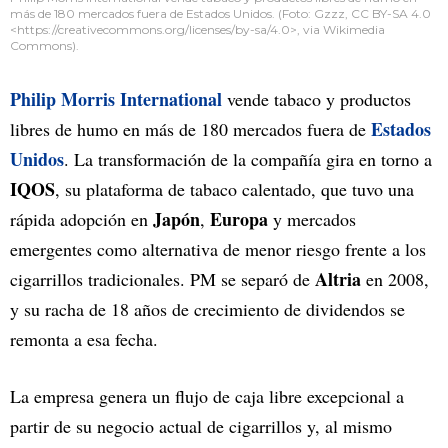
más de 180 mercados fuera de Estados Unidos. (Foto: Gzzz, CC BY-SA 4.0
<https://creativecommons.org/licenses/by-sa/4.0>, via Wikimedia
Commons).
Philip Morris International
vende tabaco y productos
Estados
libres de humo en más de 180 mercados fuera de
Unidos
. La transformación de la compañía gira en torno a
IQOS
, su plataforma de tabaco calentado, que tuvo una
Japón
Europa
rápida adopción en
,
y mercados
emergentes como alternativa de menor riesgo frente a los
Altria
cigarrillos tradicionales. PM se separó de
en 2008,
y su racha de 18 años de crecimiento de dividendos se
remonta a esa fecha.
La empresa genera un flujo de caja libre excepcional a
partir de su negocio actual de cigarrillos y, al mismo