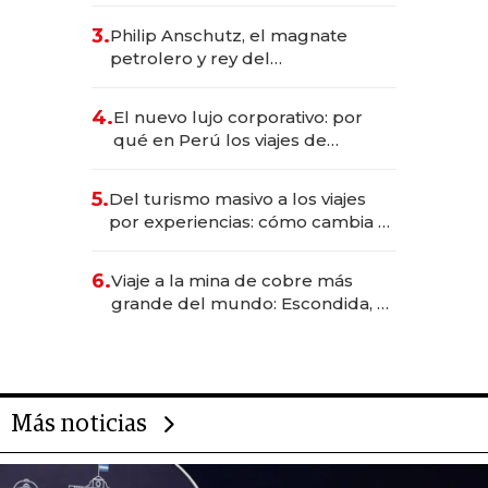
deportivo y el cuidado corporal
3.
Philip Anschutz, el magnate
petrolero y rey del
entretenimiento que va por la
licitación de Tecnópolis junto a
4.
El nuevo lujo corporativo: por
Fénix
qué en Perú los viajes de
negocios dejan de ser reuniones
para convertirse en experiencias
5.
Del turismo masivo a los viajes
transformadoras
por experiencias: cómo cambia el
negocio de la asistencia al viajero
6.
Viaje a la mina de cobre más
grande del mundo: Escondida, el
gigante chileno que exporta US$
14.000 millones anuales
Más noticias