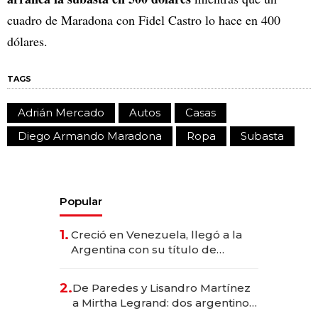
cuadro de Maradona con Fidel Castro lo hace en 400
dólares.
TAGS
Adrián Mercado
Autos
Casas
Diego Armando Maradona
Ropa
Subasta
Popular
1.
Creció en Venezuela, llegó a la
Argentina con su título de
abogado y construyó un imperio
gastronómico que revoluciona
2.
De Paredes y Lisandro Martínez
las marcas "fast premium"
a Mirtha Legrand: dos argentinos
impulsan el negocio del wellness