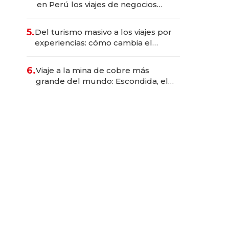
en Perú los viajes de negocios
dejan de ser reuniones para
convertirse en experiencias
5.
Del turismo masivo a los viajes por
transformadoras
experiencias: cómo cambia el
negocio de la asistencia al viajero
6.
Viaje a la mina de cobre más
grande del mundo: Escondida, el
gigante chileno que exporta US$
14.000 millones anuales