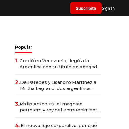
Suscribite
Sign In
Popular
1.
Creció en Venezuela, llegó a la
Argentina con su título de abogado
y construyó un imperio
gastronómico que revoluciona las
2.
De Paredes y Lisandro Martínez a
marcas "fast premium"
Mirtha Legrand: dos argentinos
impulsan el negocio del wellness
deportivo y el cuidado corporal
3.
Philip Anschutz, el magnate
petrolero y rey del entretenimiento
que va por la licitación de
Tecnópolis junto a Fénix
4.
El nuevo lujo corporativo: por qué