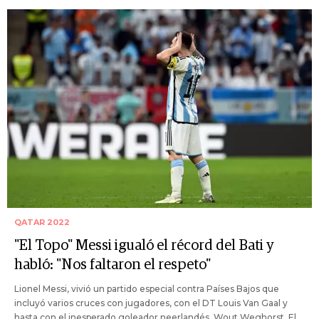
QATAR 2022
"El Topo" Messi igualó el récord del Bati y
habló: "Nos faltaron el respeto"
Lionel Messi, vivió un partido especial contra Países Bajos que
incluyó varios cruces con jugadores, con el DT Louis Van Gaal y
hasta con el inesperado goleador neerlandés, Wout Weghorst. El