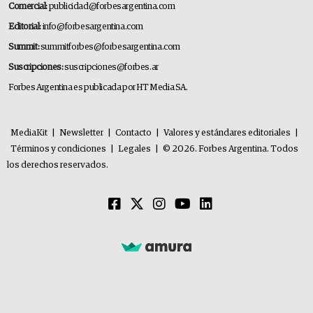
Comercial:
publicidad@forbesargentina.com
Editorial:
info@forbesargentina.com
Summit:
summitforbes@forbesargentina.com
Suscripciones:
suscripciones@forbes.ar
Forbes Argentina es publicada por HT Media SA.
MediaKit
|
Newsletter
|
Contacto
|
Valores y estándares editoriales
|
Términos y condiciones
|
Legales
|
© 2026. Forbes Argentina. Todos
los derechos reservados.