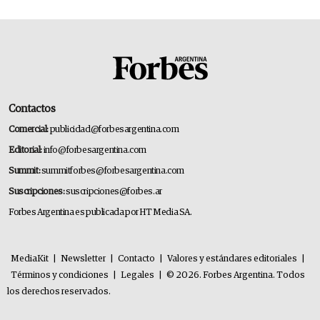
Contactos
Comercial:
publicidad@forbesargentina.com
Editorial:
info@forbesargentina.com
Summit:
summitforbes@forbesargentina.com
Suscripciones:
suscripciones@forbes.ar
Forbes Argentina es publicada por HT Media SA.
MediaKit
|
Newsletter
|
Contacto
|
Valores y estándares editoriales
|
Términos y condiciones
|
Legales
|
© 2026. Forbes Argentina. Todos
los derechos reservados.