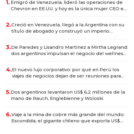
1.
Emigró de Venezuela, lideró las operaciones de
Chevron en EE.UU. y hoy es la única mujer CEO en
Vaca Muerta
2.
Creció en Venezuela, llegó a la Argentina con su
título de abogado y construyó un imperio
gastronómico que revoluciona las marcas "fast
premium"
3.
De Paredes y Lisandro Martínez a Mirtha Legrand:
dos argentinos impulsan el negocio del wellness
deportivo y el cuidado corporal
4.
El nuevo lujo corporativo: por qué en Perú los
viajes de negocios dejan de ser reuniones para
convertirse en experiencias transformadoras
5.
Dos argentinos levantaron US$ 6,2 millones de la
mano de Rauch, Englebienne y Woloski
6.
Viaje a la mina de cobre más grande del mundo:
Escondida, el gigante chileno que exporta US$
14.000 millones anuales