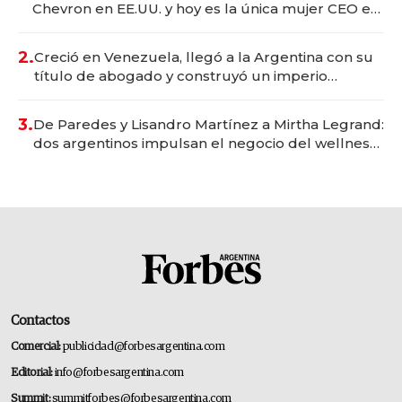
Chevron en EE.UU. y hoy es la única mujer CEO en
Vaca Muerta
2.
Creció en Venezuela, llegó a la Argentina con su
título de abogado y construyó un imperio
gastronómico que revoluciona las marcas "fast
premium"
3.
De Paredes y Lisandro Martínez a Mirtha Legrand:
dos argentinos impulsan el negocio del wellness
deportivo y el cuidado corporal
Contactos
Comercial:
publicidad@forbesargentina.com
Editorial:
info@forbesargentina.com
Summit:
summitforbes@forbesargentina.com