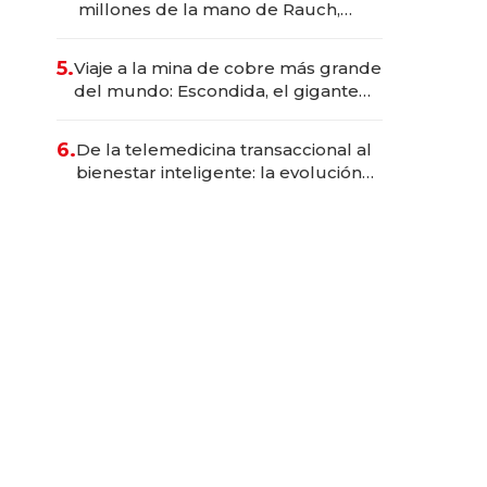
millones de la mano de Rauch,
Englebienne y Woloski
5.
Viaje a la mina de cobre más grande
del mundo: Escondida, el gigante
chileno que exporta US$ 14.000
millones anuales
6.
De la telemedicina transaccional al
bienestar inteligente: la evolución
de doc24 para transformar a las
organizaciones