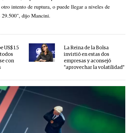
tro intento de ruptura, o puede llegar a niveles de
 29.500", dijo Mancini.
e US$ 1.5
La Reina de la Bolsa
 todos
invirtió en estas dos
se con
empresas y aconsejó
s
"aprovechar la volatilidad"