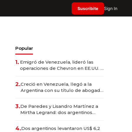
Suscribite
Sign In
Popular
1.
Emigró de Venezuela, lideró las
operaciones de Chevron en EE.UU. y
hoy es la única mujer CEO en Vaca
Muerta
2.
Creció en Venezuela, llegó a la
Argentina con su título de abogado
y construyó un imperio
gastronómico que revoluciona las
3.
De Paredes y Lisandro Martínez a
marcas "fast premium"
Mirtha Legrand: dos argentinos
impulsan el negocio del wellness
deportivo y el cuidado corporal
4.
Dos argentinos levantaron US$ 6,2