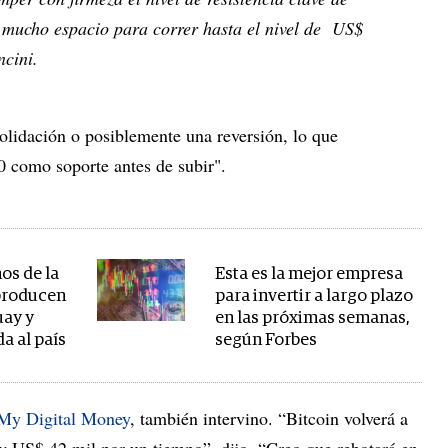
 mucho espacio para correr hasta el nivel de US$
ncini.
solidación o posiblemente una reversión, lo que
 como soporte antes de subir".
os de la
Esta es la mejor empresa
 producen
para invertir a largo plazo
uay y
en las próximas semanas,
da al país
según Forbes
My Digital Money
, también intervino. “Bitcoin volverá a
y US$ 42 mil por un tiempo”, dijo. “Creo que rebotará en