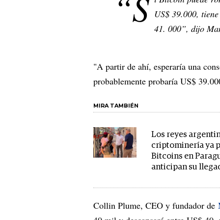
“S
US$ 39.000, tiene
41. 000”, dijo Ma
"A partir de ahí, esperaría una con
probablemente probaría US$ 39.000
MIRA TAMBIÉN
Los reyes argentin
criptominería ya
Bitcoins en Parag
anticipan su llega
Collin Plume, CEO y fundador de
40 mil y descansará entre US$ 40 