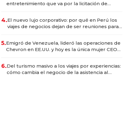
entretenimiento que va por la licitación de
Tecnópolis junto a Fénix
4.
El nuevo lujo corporativo: por qué en Perú los
viajes de negocios dejan de ser reuniones para
convertirse en experiencias transformadoras
5.
Emigró de Venezuela, lideró las operaciones de
Chevron en EE.UU. y hoy es la única mujer CEO
en Vaca Muerta
6.
Del turismo masivo a los viajes por experiencias:
cómo cambia el negocio de la asistencia al
viajero