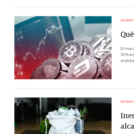
MONE
Qué
El mer
30% en 
analist
MONE
Ine
alc