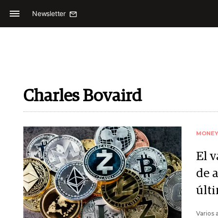
Newsletter
Charles Bovaird
MONE
El v
de 
últ
Varios 