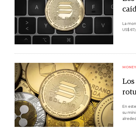
caí
La mone
US$ 67,
MONE
Los
rot
En est
su mín
alreded