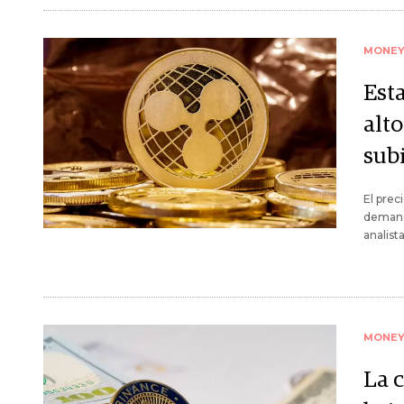
MONE
Est
alt
sub
El prec
demanda
analist
MONE
La 