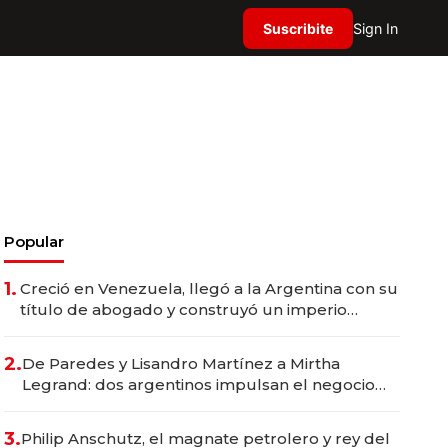
Suscribite
Sign In
Popular
1.
Creció en Venezuela, llegó a la Argentina con su
título de abogado y construyó un imperio
gastronómico que revoluciona las marcas "fast
premium"
2.
De Paredes y Lisandro Martínez a Mirtha
Legrand: dos argentinos impulsan el negocio
del wellness deportivo y el cuidado corporal
3.
Philip Anschutz, el magnate petrolero y rey del