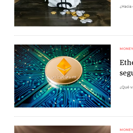
¿Hacia 
MONE
Eth
seg
¿Qué va
MONE