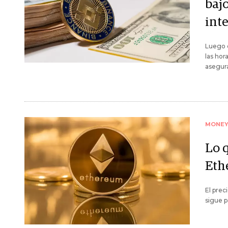
baj
int
Luego d
las hor
asegura
MONE
Lo q
Eth
El prec
sigue p