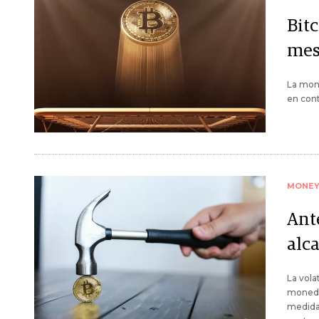
Bit
mes
La mon
en cont
MONE
Ante
alc
La vola
moneda
medida 