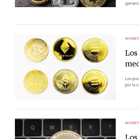
gananci
MONE
Los
med
Los pre
por la 
MONE
Los