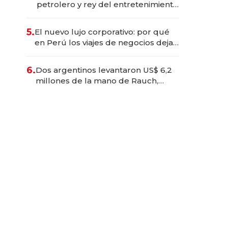
petrolero y rey del entretenimiento
que va por la licitación de
Tecnópolis junto a Fénix
5.
El nuevo lujo corporativo: por qué
en Perú los viajes de negocios dejan
de ser reuniones para convertirse
en experiencias transformadoras
6.
Dos argentinos levantaron US$ 6,2
millones de la mano de Rauch,
Englebienne y Woloski