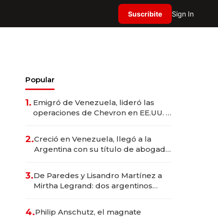
Suscribite
Sign In
Popular
1.
Emigró de Venezuela, lideró las
operaciones de Chevron en EE.UU. y
hoy es la única mujer CEO en Vaca
Muerta
2.
Creció en Venezuela, llegó a la
Argentina con su título de abogado
y construyó un imperio
gastronómico que revoluciona las
3.
De Paredes y Lisandro Martínez a
marcas "fast premium"
Mirtha Legrand: dos argentinos
impulsan el negocio del wellness
deportivo y el cuidado corporal
4.
Philip Anschutz, el magnate