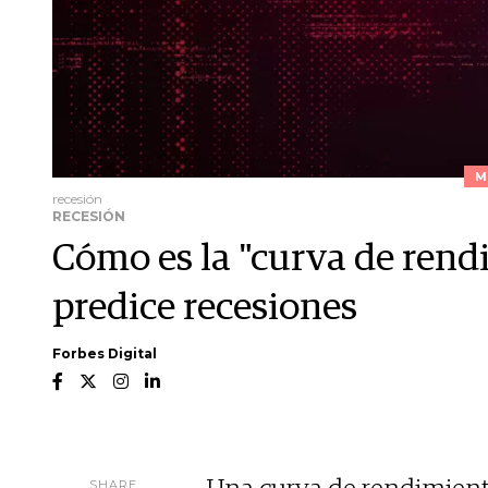
M
recesión
RECESIÓN
Cómo es la "curva de rend
predice recesiones
Forbes Digital
SHARE