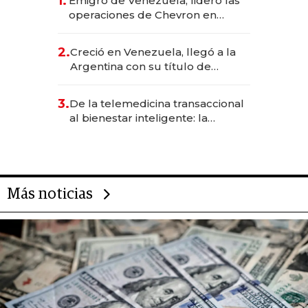
1.
Emigró de Venezuela, lideró las
operaciones de Chevron en
EE.UU. y hoy es la única mujer
CEO en Vaca Muerta
2.
Creció en Venezuela, llegó a la
Argentina con su título de
abogado y construyó un imperio
gastronómico que revoluciona
3.
De la telemedicina transaccional
las marcas "fast premium"
al bienestar inteligente: la
evolución de doc24 para
transformar a las organizaciones
Más noticias