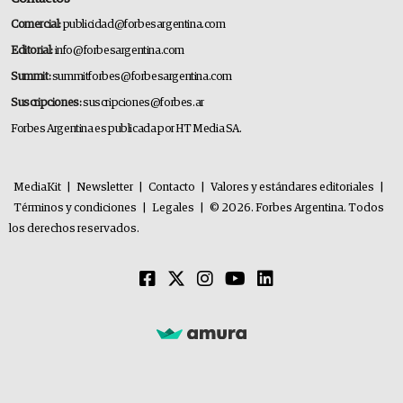
Comercial:
publicidad@forbesargentina.com
Editorial:
info@forbesargentina.com
Summit:
summitforbes@forbesargentina.com
Suscripciones:
suscripciones@forbes.ar
Forbes Argentina es publicada por HT Media SA.
MediaKit
|
Newsletter
|
Contacto
|
Valores y estándares editoriales
|
Términos y condiciones
|
Legales
|
© 2026. Forbes Argentina. Todos
los derechos reservados.