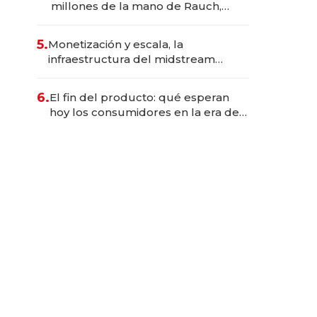
millones de la mano de Rauch,
Englebienne y Woloski
5.
Monetización y escala, la
infraestructura del midstream
busca destrabar el potencial de
Vaca Muerta
6.
El fin del producto: qué esperan
hoy los consumidores en la era de
las experiencias inteligentes