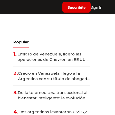
Suscribite
Sign In
Popular
1.
Emigró de Venezuela, lideró las
operaciones de Chevron en EE.UU. y
hoy es la única mujer CEO en Vaca
Muerta
2.
Creció en Venezuela, llegó a la
Argentina con su título de abogado
y construyó un imperio
gastronómico que revoluciona las
3.
De la telemedicina transaccional al
marcas "fast premium"
bienestar inteligente: la evolución
de doc24 para transformar a las
organizaciones
4.
Dos argentinos levantaron US$ 6,2