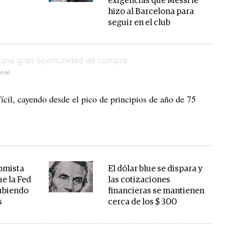
exigencias que Messi le
hizo al Barcelona para
seguir en el club
nal.
ícil, cayendo desde el pico de principios de año de 75
omista
El dólar blue se dispara y
ue la Fed
las cotizaciones
subiendo
financieras se mantienen
s
cerca de los $ 300