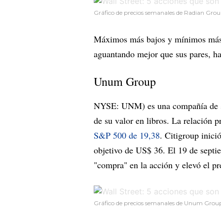
Gráfico de precios semanales de Radian Grou
Máximos más bajos y mínimos más b
aguantando mejor que sus pares, ha
Unum Group
NYSE: UNM) es una compañía de se
de su valor en libros. La relación 
S&P 500 de 19,38
. Citigroup inic
objetivo de US$ 36. El 19 de sept
"compra" en la acción y elevó el pr
Gráfico de precios semanales de Unum Grou