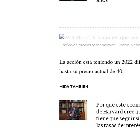
años
Gráfico de precios semanales de Lincoln Natio
La acción está teniendo un 2022 dif
hasta su precio actual de 40.
MIRA TAMBIÉN
Por qué este econ
de Harvard cree q
tiene que seguir 
las tasas de interé