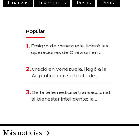
Finanzas
Inversiones
Pesos
Renta
Popular
1.
Emigró de Venezuela, lideró las
operaciones de Chevron en
EE.UU. y hoy es la única mujer
CEO en Vaca Muerta
2.
Creció en Venezuela, llegó a la
Argentina con su título de
abogado y construyó un imperio
gastronómico que revoluciona
3.
De la telemedicina transaccional
las marcas "fast premium"
al bienestar inteligente: la
evolución de doc24 para
transformar a las organizaciones
Más noticias