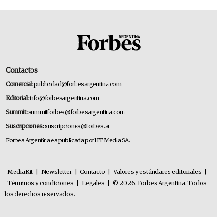
Contactos
Comercial:
publicidad@forbesargentina.com
Editorial:
info@forbesargentina.com
Summit:
summitforbes@forbesargentina.com
Suscripciones:
suscripciones@forbes.ar
Forbes Argentina es publicada por HT Media SA.
MediaKit
|
Newsletter
|
Contacto
|
Valores y estándares editoriales
|
Términos y condiciones
|
Legales
|
© 2026. Forbes Argentina. Todos
los derechos reservados.