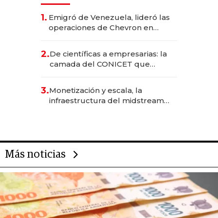
1.
Emigró de Venezuela, lideró las
operaciones de Chevron en
EE.UU. y hoy es la única mujer
CEO en Vaca Muerta
2.
De científicas a empresarias: la
camada del CONICET que
levantó más de US$ 40 millones
para fundar startups biotech
3.
Monetización y escala, la
infraestructura del midstream
busca destrabar el potencial de
Vaca Muerta
Más noticias