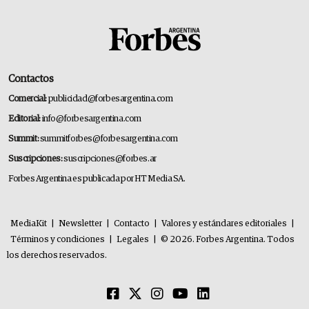
Contactos
Comercial:
publicidad@forbesargentina.com
Editorial:
info@forbesargentina.com
Summit:
summitforbes@forbesargentina.com
Suscripciones:
suscripciones@forbes.ar
Forbes Argentina es publicada por HT Media SA.
MediaKit
|
Newsletter
|
Contacto
|
Valores y estándares editoriales
|
Términos y condiciones
|
Legales
|
© 2026. Forbes Argentina. Todos
los derechos reservados.