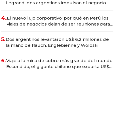
Legrand: dos argentinos impulsan el negocio
del wellness deportivo y el cuidado corporal
4.
El nuevo lujo corporativo: por qué en Perú los
viajes de negocios dejan de ser reuniones para
convertirse en experiencias transformadoras
5.
Dos argentinos levantaron US$ 6,2 millones de
la mano de Rauch, Englebienne y Woloski
6.
Viaje a la mina de cobre más grande del mundo:
Escondida, el gigante chileno que exporta US$
14.000 millones anuales