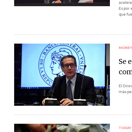
acelera
Es por 
que fue
MONE
Se 
com
El Dire
más pe
TODAY