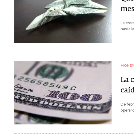
mes
La estr
hasta l
MONE
La 
caí
De febr
operaro