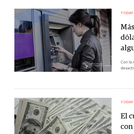
TODAY
Más
dól
alg
Con la
desacti
TODAY
El 
con