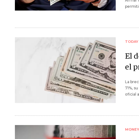
Armar u
permiti
TODAY
El d
el p
La brec
71%, su
oficial 
MONE