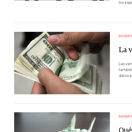
los espe
MONE
La 
Las ven
también
datos p
MONE
Qué