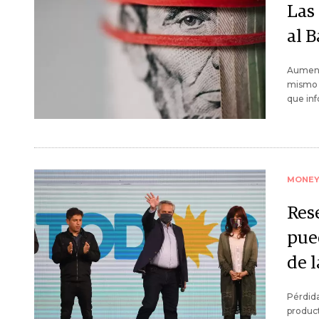
Las
al 
Aumenta
mismo p
que inf
MONE
Rese
pue
de 
Pérdida
product