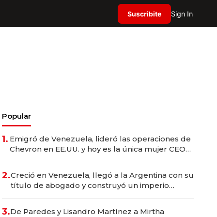
Suscribite
Sign In
Popular
1.
Emigró de Venezuela, lideró las operaciones de
Chevron en EE.UU. y hoy es la única mujer CEO
en Vaca Muerta
2.
Creció en Venezuela, llegó a la Argentina con su
título de abogado y construyó un imperio
gastronómico que revoluciona las marcas "fast
premium"
3.
De Paredes y Lisandro Martínez a Mirtha