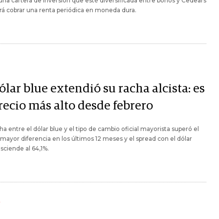
na cartera de inversión que esté diversificada entre bonos y Cedears
rá cobrar una renta periódica en moneda dura.
ólar blue extendió su racha alcista: es
recio más alto desde febrero
ha entre el dólar blue y el tipo de cambio oficial mayorista superó el
 mayor diferencia en los últimos 12 meses y el spread con el dólar
asciende al 64,1%.
Y