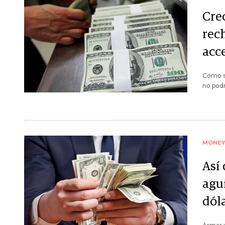
Cre
rech
acce
Como s
no podr
MONE
Así 
agu
dól