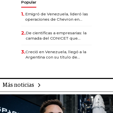
Popular
1.
Emigró de Venezuela, lideró las
operaciones de Chevron en
EE.UU. y hoy es la única mujer
CEO en Vaca Muerta
2.
De científicas a empresarias: la
camada del CONICET que
levantó más de US$ 40 millones
para fundar startups biotech
3.
Creció en Venezuela, llegó a la
Argentina con su título de
abogado y construyó un imperio
gastronómico que revoluciona
las marcas "fast premium"
Más noticias