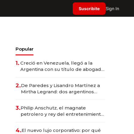
Suscribite
Sign In
Popular
1.
Creció en Venezuela, llegó a la
Argentina con su título de abogado
y construyó un imperio
gastronómico que revoluciona las
2.
De Paredes y Lisandro Martínez a
marcas "fast premium"
Mirtha Legrand: dos argentinos
impulsan el negocio del wellness
deportivo y el cuidado corporal
3.
Philip Anschutz, el magnate
petrolero y rey del entretenimiento
que va por la licitación de
Tecnópolis junto a Fénix
4.
El nuevo lujo corporativo: por qué