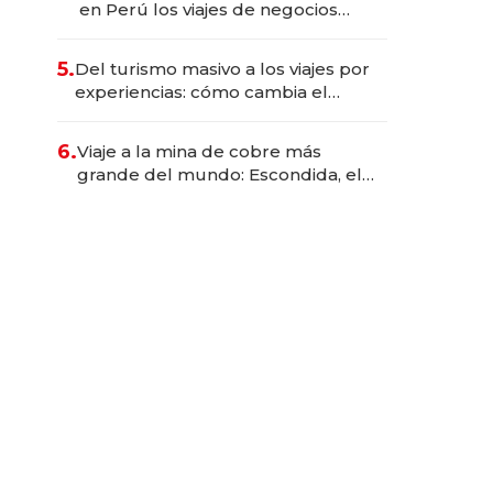
en Perú los viajes de negocios
dejan de ser reuniones para
convertirse en experiencias
5.
Del turismo masivo a los viajes por
transformadoras
experiencias: cómo cambia el
negocio de la asistencia al viajero
6.
Viaje a la mina de cobre más
grande del mundo: Escondida, el
gigante chileno que exporta US$
14.000 millones anuales