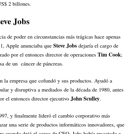
US$ 2 billones.
eve Jobs
cia de poder en circunstancias más trágicas hace apenas
Steve Jobs
11, Apple anunciaba que
dejaría el cargo de
Tim Cook
azado por el entonces director de operaciones
;
sa de un cáncer de páncreas.
on la empresa que cofundó y sus productos. Ayudó a
pular y disruptiva a mediados de la década de 1980, antes
John Sculley
or el entonces director ejecutivo
.
97, y finalmente lideró el cambio corporativo más
anzar una serie de productos informáticos innovadores, que
a cuando dejó el cargo de CEO, Jobs había rescatado a