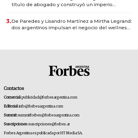
título de abogado y construyó un imperio
gastronómico que revoluciona las marcas "fast
premium"
3.
De Paredes y Lisandro Martínez a Mirtha Legrand:
dos argentinos impulsan el negocio del wellness
deportivo y el cuidado corporal
Contactos
Comercial:
publicidad@forbesargentina.com
Editorial:
info@forbesargentina.com
Summit:
summitforbes@forbesargentina.com
Suscripciones:
suscripciones@forbes.ar
Forbes Argentina es publicada por HT Media SA.