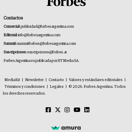
Contactos
Comercial:
publicidad@forbesargentina.com
Editorial:
info@forbesargentina.com
Summit:
summitforbes@forbesargentina.com
Suscripciones:
suscripciones@forbes.ar
Forbes Argentina es publicada por HT Media SA.
MediaKit
|
Newsletter
|
Contacto
|
Valores y estándares editoriales
|
Términos y condiciones
|
Legales
|
© 2026. Forbes Argentina. Todos
los derechos reservados.