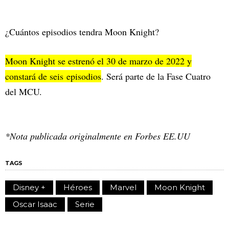
¿Cuántos episodios tendra Moon Knight?
Moon Knight se estrenó el 30 de marzo de 2022 y
constará de seis episodios
. Será parte de la Fase Cuatro
del MCU.
*Nota publicada originalmente en Forbes EE.UU
TAGS
Disney +
Héroes
Marvel
Moon Knight
Oscar Isaac
Serie