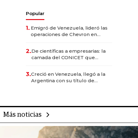
Popular
1.
Emigró de Venezuela, lideró las
operaciones de Chevron en
EE.UU. y hoy es la única mujer
CEO en Vaca Muerta
2.
De científicas a empresarias: la
camada del CONICET que
levantó más de US$ 40 millones
para fundar startups biotech
3.
Creció en Venezuela, llegó a la
Argentina con su título de
abogado y construyó un imperio
gastronómico que revoluciona
las marcas "fast premium"
Más noticias