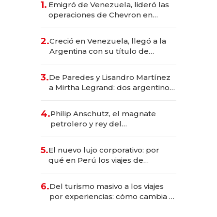
1.
Emigró de Venezuela, lideró las
operaciones de Chevron en
EE.UU. y hoy es la única mujer
CEO en Vaca Muerta
2.
Creció en Venezuela, llegó a la
Argentina con su título de
abogado y construyó un imperio
gastronómico que revoluciona
3.
De Paredes y Lisandro Martínez
las marcas "fast premium"
a Mirtha Legrand: dos argentinos
impulsan el negocio del wellness
deportivo y el cuidado corporal
4.
Philip Anschutz, el magnate
petrolero y rey del
entretenimiento que va por la
licitación de Tecnópolis junto a
5.
El nuevo lujo corporativo: por
Fénix
qué en Perú los viajes de
negocios dejan de ser reuniones
para convertirse en experiencias
6.
Del turismo masivo a los viajes
transformadoras
por experiencias: cómo cambia el
negocio de la asistencia al viajero