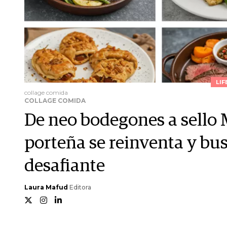
LIF
collage comida
COLLAGE COMIDA
De neo bodegones a sello 
porteña se reinventa y bu
desafiante
Laura Mafud
Editora