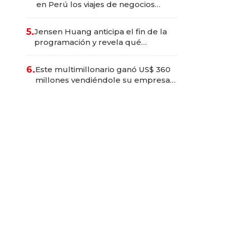
en Perú los viajes de negocios
dejan de ser reuniones para
convertirse en experiencias
5.
Jensen Huang anticipa el fin de la
transformadoras
programación y revela qué
aprender para trabajar con IA
6.
Este multimillonario ganó US$ 360
millones vendiéndole su empresa
de psicodélicos a Eli Lilly