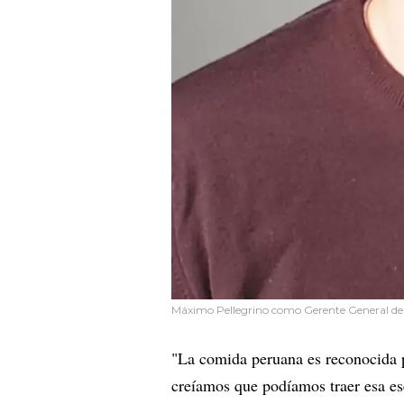
Máximo Pellegrino como Gerente General de 
"La comida peruana es reconocida p
creíamos que podíamos traer esa ese