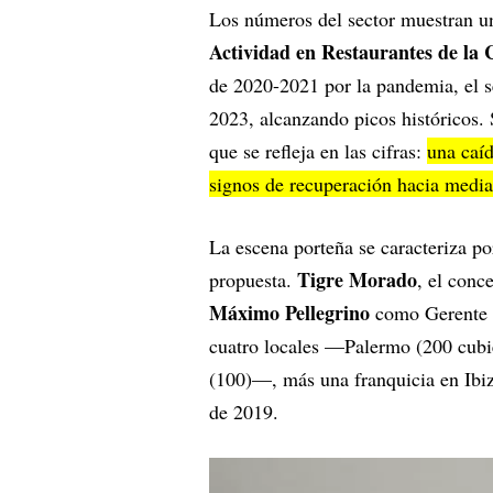
Los números del sector muestran u
Actividad en Restaurantes de la
de 2020-2021 por la pandemia, el s
2023, alcanzando picos históricos
que se refleja en las cifras:
una caí
signos de recuperación hacia medi
La escena porteña se caracteriza po
Tigre Morado
propuesta.
, el conc
Máximo Pellegrino
como Gerente G
cuatro locales —Palermo (200 cubie
(100)—, más una franquicia en Ibiza
de 2019.