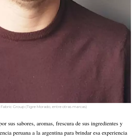
Fabric Group (Tigre Morado, entre otras marcas)
or sus sabores, aromas, frescura de sus ingredientes y
ncia peruana a la argentina para brindar esa experiencia