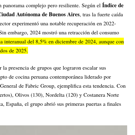
Índice de
n panorama complejo pero resiliente. Según el
 Ciudad Autónoma de Buenos Aires
, tras la fuerte caída
ector experimentó una notable recuperación en 2022-
. Sin embargo, 2024 mostró una retracción del consumo
da interanual del 8,5% en diciembre de 2024, aunque con
ados de 2025.
r la presencia de grupos que lograron escalar sus
epto de cocina peruana contemporánea liderado por
eneral de Fabric Group, ejemplifica esta tendencia. Con
rtos), Olivos (130), Nordelta (120) y Costanera Norte
, España, el grupo abrió sus primeras puertas a finales