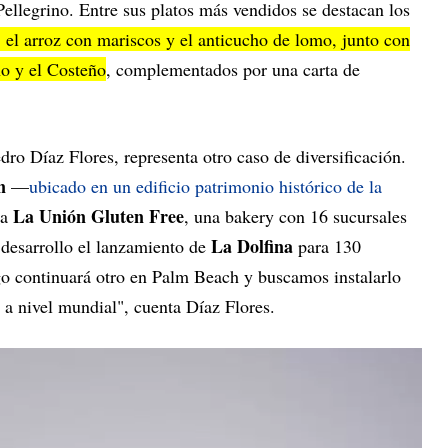
Pellegrino. Entre sus platos más vendidos se destacan los
a, el arroz con mariscos y el anticucho de lomo, junto con
ño y el Costeño
, complementados por una carta de
edro Díaz Flores, representa otro caso de diversificación.
ón
—
ubicado en un edificio patrimonio histórico de la
La Unión Gluten Free
na
, una bakery con 16 sucursales
La Dolfina
desarrollo el lanzamiento de
para 130
ego continuará otro en Palm Beach y buscamos instalarlo
o a nivel mundial", cuenta Díaz Flores.