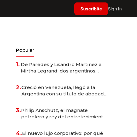
Suscribite
Sign In
Popular
1.
De Paredes y Lisandro Martínez a
Mirtha Legrand: dos argentinos
impulsan el negocio del wellness
deportivo y el cuidado corporal
2.
Creció en Venezuela, llegó a la
Argentina con su título de abogado
y construyó un imperio
gastronómico que revoluciona las
3.
Philip Anschutz, el magnate
marcas "fast premium"
petrolero y rey del entretenimiento
que va por la licitación de
Tecnópolis junto a Fénix
4.
El nuevo lujo corporativo: por qué