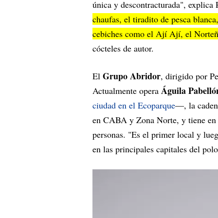
única y descontracturada", explica 
chaufas, el tiradito de pesca blanc
cebiches como el Ají Ají, el Norte
cócteles de autor.
Grupo Abridor
El
, dirigido por P
Águila Pabell
Actualmente opera
ciudad en el Ecoparque
—, la cade
en CABA y Zona Norte, y tiene en 
personas. "Es el primer local y lu
en las principales capitales del pol