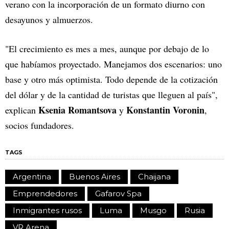
verano con la incorporación de un formato diurno con
desayunos y almuerzos.
"El crecimiento es mes a mes, aunque por debajo de lo
que habíamos proyectado. Manejamos dos escenarios: uno
base y otro más optimista. Todo depende de la cotización
del dólar y de la cantidad de turistas que lleguen al país",
Ksenia Romantsova
Konstantin Voronin
explican
y
,
socios fundadores.
TAGS
Argentina
Buenos Aires
Chaijana
Emprendedores
Gafarov Spa
Inmigrantes rusos
Luma
Musgo
Rusia
VR Arena