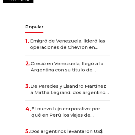
Popular
1.
Emigró de Venezuela, lideró las
operaciones de Chevron en
EE.UU. y hoy es la única mujer
CEO en Vaca Muerta
2.
Creció en Venezuela, llegó a la
Argentina con su título de
abogado y construyó un imperio
gastronómico que revoluciona
3.
De Paredes y Lisandro Martínez
las marcas "fast premium"
a Mirtha Legrand: dos argentinos
impulsan el negocio del wellness
deportivo y el cuidado corporal
4.
El nuevo lujo corporativo: por
qué en Perú los viajes de
negocios dejan de ser reuniones
para convertirse en experiencias
5.
Dos argentinos levantaron US$
transformadoras