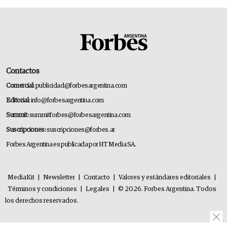
Contactos
Comercial:
publicidad@forbesargentina.com
Editorial:
info@forbesargentina.com
Summit:
summitforbes@forbesargentina.com
Suscripciones:
suscripciones@forbes.ar
Forbes Argentina es publicada por HT Media SA.
MediaKit
|
Newsletter
|
Contacto
|
Valores y estándares editoriales
|
Términos y condiciones
|
Legales
|
© 2026. Forbes Argentina. Todos
los derechos reservados.