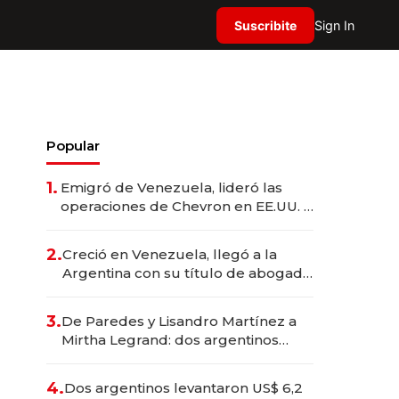
Suscribite
Sign In
Popular
1.
Emigró de Venezuela, lideró las
operaciones de Chevron en EE.UU. y
hoy es la única mujer CEO en Vaca
Muerta
2.
Creció en Venezuela, llegó a la
Argentina con su título de abogado
y construyó un imperio
gastronómico que revoluciona las
3.
De Paredes y Lisandro Martínez a
marcas "fast premium"
Mirtha Legrand: dos argentinos
impulsan el negocio del wellness
deportivo y el cuidado corporal
4.
Dos argentinos levantaron US$ 6,2