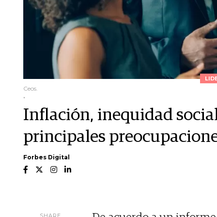
LID
Ceos.
.
Inflación, inequidad social
principales preocupacione
Forbes Digital
SHARE