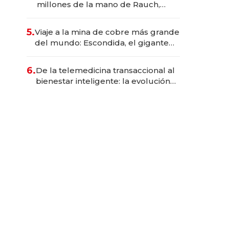
millones de la mano de Rauch,
Englebienne y Woloski
5.
Viaje a la mina de cobre más grande
del mundo: Escondida, el gigante
chileno que exporta US$ 14.000
millones anuales
6.
De la telemedicina transaccional al
bienestar inteligente: la evolución
de doc24 para transformar a las
organizaciones