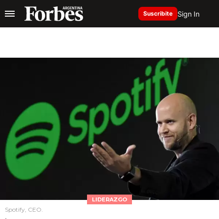
Sign In
Suscribite
LIDERAZGO
Spotify, CEO.
.