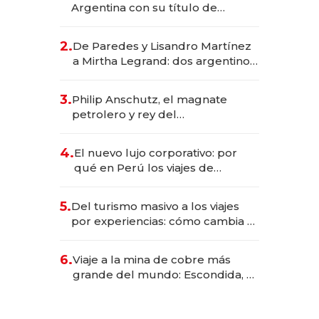
Argentina con su título de
abogado y construyó un imperio
gastronómico que revoluciona
2.
De Paredes y Lisandro Martínez
las marcas "fast premium"
a Mirtha Legrand: dos argentinos
impulsan el negocio del wellness
deportivo y el cuidado corporal
3.
Philip Anschutz, el magnate
petrolero y rey del
entretenimiento que va por la
licitación de Tecnópolis junto a
4.
El nuevo lujo corporativo: por
Fénix
qué en Perú los viajes de
negocios dejan de ser reuniones
para convertirse en experiencias
5.
Del turismo masivo a los viajes
transformadoras
por experiencias: cómo cambia el
negocio de la asistencia al viajero
6.
Viaje a la mina de cobre más
grande del mundo: Escondida, el
gigante chileno que exporta US$
14.000 millones anuales