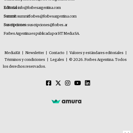
Editorial:
info@forbesargentina.com
Summit:
summitforbes@forbesargentina.com
Suscripciones:
suscripciones@forbes.ar
Forbes Argentina es publicada por HT Media SA.
MediaKit
|
Newsletter
|
Contacto
|
Valores y estándares editoriales
|
Términos y condiciones
|
Legales
|
© 2026. Forbes Argentina. Todos
los derechos reservados.