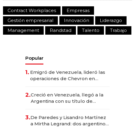
Contract Workplaces
Empresas
Gestión empresarial
Innovación
Liderazgo
Management
Randstad
Talento
Trabajo
Popular
1.
Emigró de Venezuela, lideró las
operaciones de Chevron en
EE.UU. y hoy es la única mujer
CEO en Vaca Muerta
2.
Creció en Venezuela, llegó a la
Argentina con su título de
abogado y construyó un imperio
gastronómico que revoluciona
3.
De Paredes y Lisandro Martínez
las marcas "fast premium"
a Mirtha Legrand: dos argentinos
impulsan el negocio del wellness