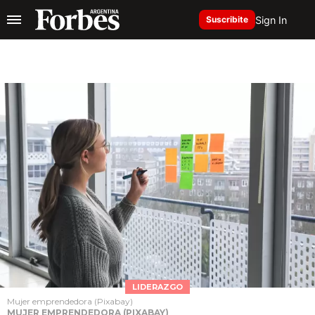
Sign In
Suscribite
LIDERAZGO
Mujer emprendedora (Pixabay)
MUJER EMPRENDEDORA (PIXABAY)