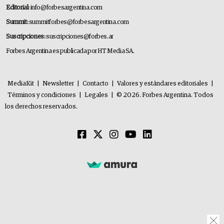
Editorial:
info@forbesargentina.com
Summit:
summitforbes@forbesargentina.com
Suscripciones:
suscripciones@forbes.ar
Forbes Argentina es publicada por HT Media SA.
MediaKit
|
Newsletter
|
Contacto
|
Valores y estándares editoriales
|
Términos y condiciones
|
Legales
|
© 2026. Forbes Argentina. Todos
los derechos reservados.