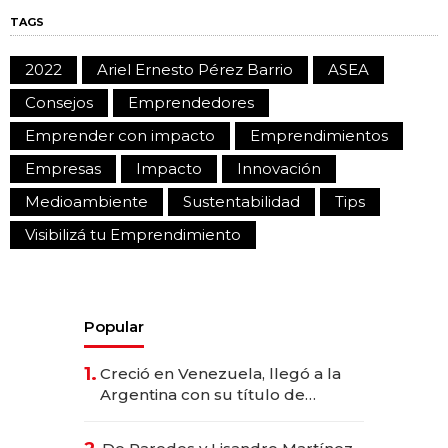
TAGS
2022
Ariel Ernesto Pérez Barrio
ASEA
Consejos
Emprendedores
Emprender con impacto
Emprendimientos
Empresas
Impacto
Innovación
Medioambiente
Sustentabilidad
Tips
Visibilizá tu Emprendimiento
Popular
1.
Creció en Venezuela, llegó a la
Argentina con su título de
abogado y construyó un imperio
gastronómico que revoluciona