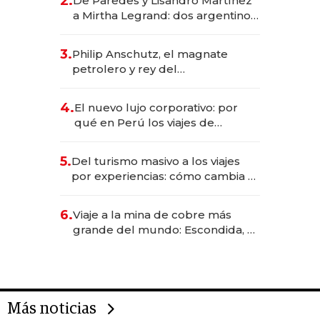
2.
De Paredes y Lisandro Martínez
las marcas "fast premium"
a Mirtha Legrand: dos argentinos
impulsan el negocio del wellness
deportivo y el cuidado corporal
3.
Philip Anschutz, el magnate
petrolero y rey del
entretenimiento que va por la
licitación de Tecnópolis junto a
4.
El nuevo lujo corporativo: por
Fénix
qué en Perú los viajes de
negocios dejan de ser reuniones
para convertirse en experiencias
5.
Del turismo masivo a los viajes
transformadoras
por experiencias: cómo cambia el
negocio de la asistencia al viajero
6.
Viaje a la mina de cobre más
grande del mundo: Escondida, el
gigante chileno que exporta US$
14.000 millones anuales
Más noticias