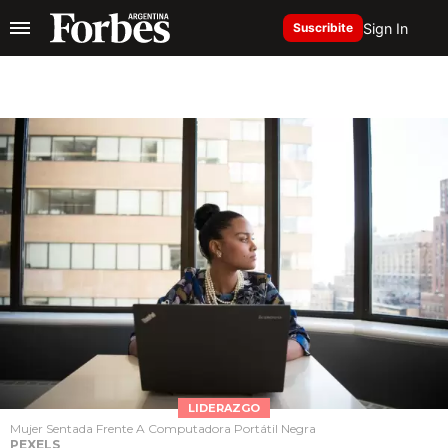
Sign In
Suscribite
LIDERAZGO
Mujer Sentada Frente A Computadora Portátil Negra
PEXELS