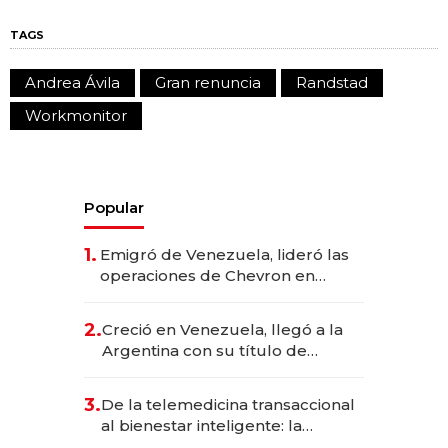
TAGS
Andrea Ávila
Gran renuncia
Randstad
Workmonitor
Popular
1.
Emigró de Venezuela, lideró las
operaciones de Chevron en
EE.UU. y hoy es la única mujer
CEO en Vaca Muerta
2.
Creció en Venezuela, llegó a la
Argentina con su título de
abogado y construyó un imperio
gastronómico que revoluciona
3.
De la telemedicina transaccional
las marcas "fast premium"
al bienestar inteligente: la
evolución de doc24 para