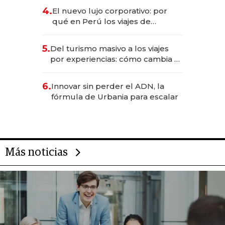
licitación de Tecnópolis junto a
4.
El nuevo lujo corporativo: por
Fénix
qué en Perú los viajes de
negocios dejan de ser reuniones
para convertirse en experiencias
5.
Del turismo masivo a los viajes
transformadoras
por experiencias: cómo cambia el
negocio de la asistencia al viajero
6.
Innovar sin perder el ADN, la
fórmula de Urbania para escalar
Más noticias