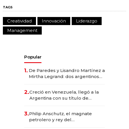
TAGS
Creatividad
Innovación
Liderazgo
Management
Popular
1.
De Paredes y Lisandro Martínez a
Mirtha Legrand: dos argentinos
impulsan el negocio del wellness
deportivo y el cuidado corporal
2.
Creció en Venezuela, llegó a la
Argentina con su título de
abogado y construyó un imperio
gastronómico que revoluciona
3.
Philip Anschutz, el magnate
las marcas "fast premium"
petrolero y rey del
entretenimiento que va por la