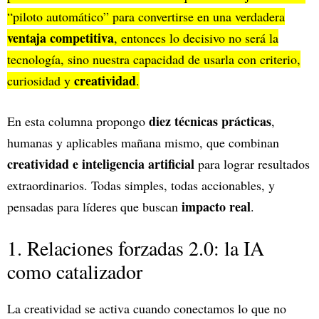
“piloto automático” para convertirse en una verdadera
ventaja competitiva
, entonces lo decisivo no será la
tecnología, sino nuestra capacidad de usarla con criterio,
creatividad
curiosidad y
.
diez técnicas prácticas
En esta columna propongo
,
humanas y aplicables mañana mismo, que combinan
creatividad e inteligencia artificial
para lograr resultados
extraordinarios. Todas simples, todas accionables, y
impacto real
pensadas para líderes que buscan
.
1. Relaciones forzadas 2.0: la IA
como catalizador
La creatividad se activa cuando conectamos lo que no