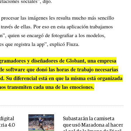
elaciones sociales”,
dijo.
 procesar las imágenes les resulta mucho más sencillo
ravés de ellas. Por eso en esta aplicación trabajamos
”, quien se encargó de fotografiar a los modelos,
s que registra la app”, explicó Fiuza.
ogramadores y diseñadores de Globant, una empresa
de software que donó las horas de trabajo necesarias
ad. Su diferencial está en que la misma está organizada
 nos transmiten cada una de las emociones.
digital
Subastarán la camiseta
ria 4.0
que usó Maradona al hacer