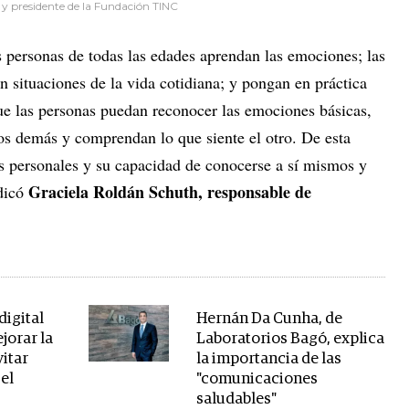
y presidente de la Fundación TINC
s personas de todas las edades aprendan las emociones; las
en situaciones de la vida cotidiana; y pongan en práctica
ue las personas puedan reconocer las emociones básicas,
los demás y comprendan lo que siente el otro. De esta
 personales y su capacidad de conocerse a sí mismos y
Graciela Roldán Schuth, responsable de
dicó
digital
Hernán Da Cunha, de
jorar la
Laboratorios Bagó, explica
itar
la importancia de las
el
"comunicaciones
saludables"