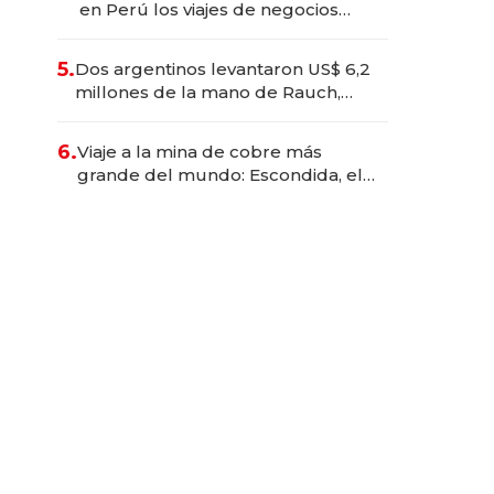
en Perú los viajes de negocios
dejan de ser reuniones para
convertirse en experiencias
5.
Dos argentinos levantaron US$ 6,2
transformadoras
millones de la mano de Rauch,
Englebienne y Woloski
6.
Viaje a la mina de cobre más
grande del mundo: Escondida, el
gigante chileno que exporta US$
14.000 millones anuales