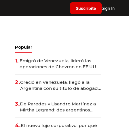
Suscribite
Sign In
Popular
1.
Emigró de Venezuela, lideró las
operaciones de Chevron en EE.UU. y
hoy es la única mujer CEO en Vaca
Muerta
2.
Creció en Venezuela, llegó a la
Argentina con su título de abogado
y construyó un imperio
gastronómico que revoluciona las
3.
De Paredes y Lisandro Martínez a
marcas "fast premium"
Mirtha Legrand: dos argentinos
impulsan el negocio del wellness
deportivo y el cuidado corporal
4.
El nuevo lujo corporativo: por qué