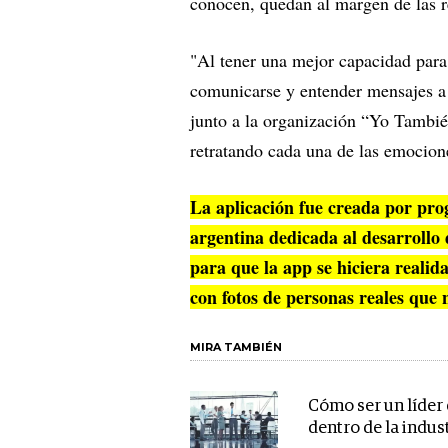
conocen, quedan al margen de las r
"Al tener una mejor capacidad para
comunicarse y entender mensajes a t
junto a la organización “Yo También
retratando cada una de las emocione
La aplicación fue creada por pr
argentina dedicada al desarrollo 
para que la app se hiciera realid
con fotos de personas reales que
MIRA TAMBIÉN
Cómo ser un líder 
dentro de la indust