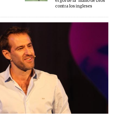
el gol de la "mano de Dios"
contra los ingleses