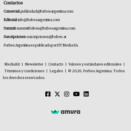
Contactos
Comercial:
publicidad@forbesargentina.com
Editorial:
info@forbesargentina.com
Summit:
summitforbes@forbesargentina.com
Suscripciones:
suscripciones@forbes.ar
Forbes Argentina es publicada por HT Media SA.
MediaKit
|
Newsletter
|
Contacto
|
Valores y estándares editoriales
|
Términos y condiciones
|
Legales
|
© 2026. Forbes Argentina. Todos
los derechos reservados.