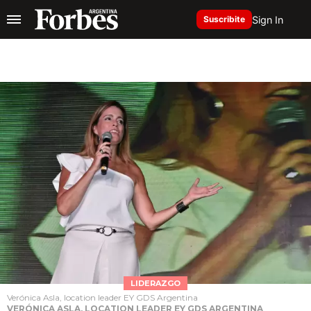
Sign In
Suscribite
LIDERAZGO
Verónica Asla, location leader EY GDS Argentina
VERÓNICA ASLA, LOCATION LEADER EY GDS ARGENTINA