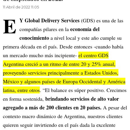
11 Abril de 2022 11.05
E
Y Global Delivery Services
(GDS) es una de las
economía del
compañías pilares en la
conocimiento
a nivel local y este año cumple su
primera década en el país. Desde entonces -cuando había
un mercado mucho más incipiente-
el centro GDS
Argentina creció a un ritmo de entre 20 y 25% anual,
proveyendo servicios principalmente a Estados Unidos,
México y algunos países de Europa Occidental y América
latina, entre otros
. “El balance es súper positivo. Crecimos
brindando servicios de alto valor
en forma sostenida,
agregado a más de 200 clientes en 20 países.
A pesar del
contexto macro dinámico de Argentina, nuestros clientes
quieren seguir invirtiendo en el país dada la excelente