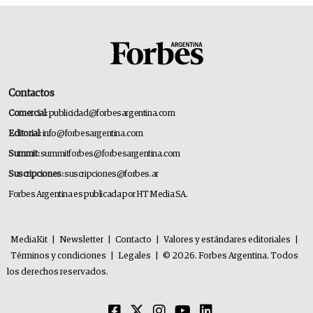
Contactos
Comercial:
publicidad@forbesargentina.com
Editorial:
info@forbesargentina.com
Summit:
summitforbes@forbesargentina.com
Suscripciones:
suscripciones@forbes.ar
Forbes Argentina es publicada por HT Media SA.
MediaKit
|
Newsletter
|
Contacto
|
Valores y estándares editoriales
|
Términos y condiciones
|
Legales
|
© 2026. Forbes Argentina. Todos
los derechos reservados.