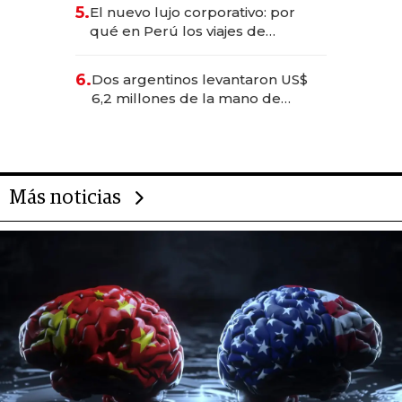
licitación de Tecnópolis junto a
5.
El nuevo lujo corporativo: por
Fénix
qué en Perú los viajes de
negocios dejan de ser reuniones
para convertirse en experiencias
6.
Dos argentinos levantaron US$
transformadoras
6,2 millones de la mano de
Rauch, Englebienne y Woloski
Más noticias