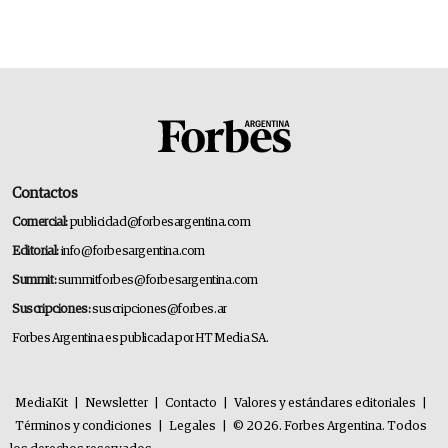
Contactos
Comercial:
publicidad@forbesargentina.com
Editorial:
info@forbesargentina.com
Summit:
summitforbes@forbesargentina.com
Suscripciones:
suscripciones@forbes.ar
Forbes Argentina es publicada por HT Media SA.
MediaKit
|
Newsletter
|
Contacto
|
Valores y estándares editoriales
|
Términos y condiciones
|
Legales
|
© 2026. Forbes Argentina. Todos