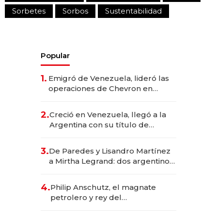
Sorbetes
Sorbos
Sustentabilidad
Popular
1.
Emigró de Venezuela, lideró las
operaciones de Chevron en
EE.UU. y hoy es la única mujer
CEO en Vaca Muerta
2.
Creció en Venezuela, llegó a la
Argentina con su título de
abogado y construyó un imperio
gastronómico que revoluciona
3.
De Paredes y Lisandro Martínez
las marcas "fast premium"
a Mirtha Legrand: dos argentinos
impulsan el negocio del wellness
deportivo y el cuidado corporal
4.
Philip Anschutz, el magnate
petrolero y rey del
entretenimiento que va por la