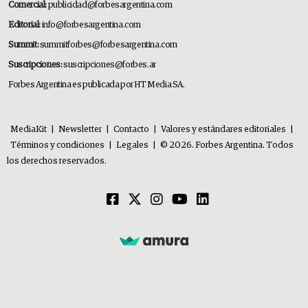
Comercial:
publicidad@forbesargentina.com
Editorial:
info@forbesargentina.com
Summit:
summitforbes@forbesargentina.com
Suscripciones:
suscripciones@forbes.ar
Forbes Argentina es publicada por HT Media SA.
MediaKit
|
Newsletter
|
Contacto
|
Valores y estándares editoriales
|
Términos y condiciones
|
Legales
|
© 2026. Forbes Argentina. Todos
los derechos reservados.