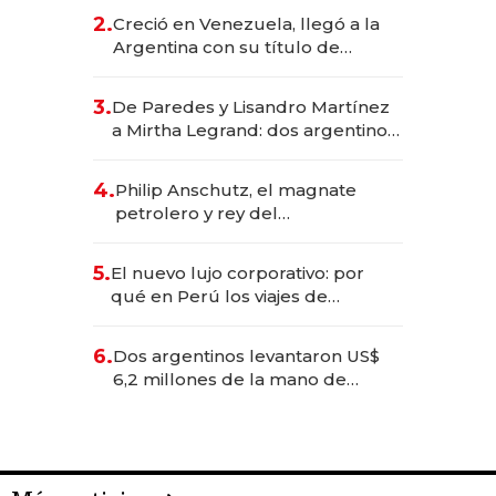
CEO en Vaca Muerta
2.
Creció en Venezuela, llegó a la
Argentina con su título de
abogado y construyó un imperio
gastronómico que revoluciona
3.
De Paredes y Lisandro Martínez
las marcas "fast premium"
a Mirtha Legrand: dos argentinos
impulsan el negocio del wellness
deportivo y el cuidado corporal
4.
Philip Anschutz, el magnate
petrolero y rey del
entretenimiento que va por la
licitación de Tecnópolis junto a
5.
El nuevo lujo corporativo: por
Fénix
qué en Perú los viajes de
negocios dejan de ser reuniones
para convertirse en experiencias
6.
Dos argentinos levantaron US$
transformadoras
6,2 millones de la mano de
Rauch, Englebienne y Woloski