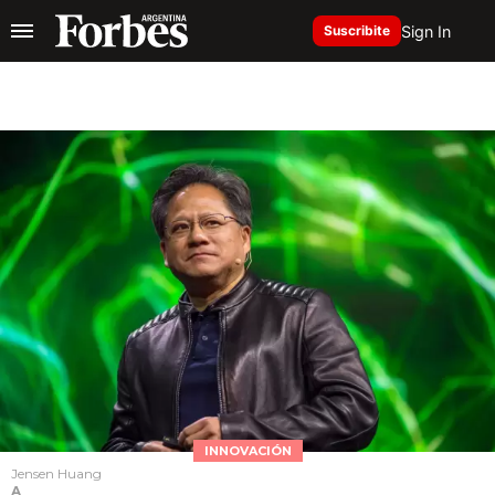
Sign In
Suscribite
INNOVACIÓN
Jensen Huang
A