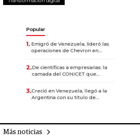
Transformación digital
Popular
1.
Emigró de Venezuela, lideró las
operaciones de Chevron en
EE.UU. y hoy es la única mujer
CEO en Vaca Muerta
2.
De científicas a empresarias: la
camada del CONICET que
levantó más de US$ 40 millones
para fundar startups biotech
3.
Creció en Venezuela, llegó a la
Argentina con su título de
abogado y construyó un imperio
gastronómico que revoluciona
las marcas "fast premium"
Más noticias