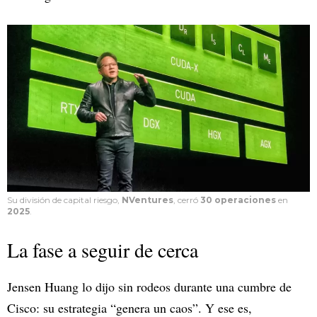
Su división de capital riesgo,
NVentures
, cerró
30 operaciones
en
2025
.
La fase a seguir de cerca
Jensen Huang lo dijo sin rodeos durante una cumbre de
Cisco: su estrategia “genera un caos”. Y ese es,