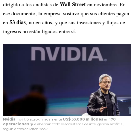
Wall Street
dirigido a los analistas de
en noviembre. En
ese documento, la empresa sostuvo que sus clientes pagan
53 días
en
, no en años, y que sus inversiones y flujos de
ingresos no están ligados entre sí.
Nvidia
invirtió aproximadamente
US$ 53.000 millones
en
170
operaciones
que abarcan todo el ecosistema de inteligencia artificial,
según datos de PitchBook