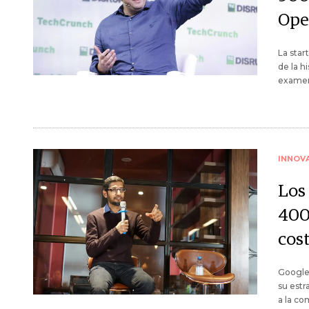
Ope
La star
de la h
examen 
INNOV
Los
400
cost
Google 
su estr
a la co