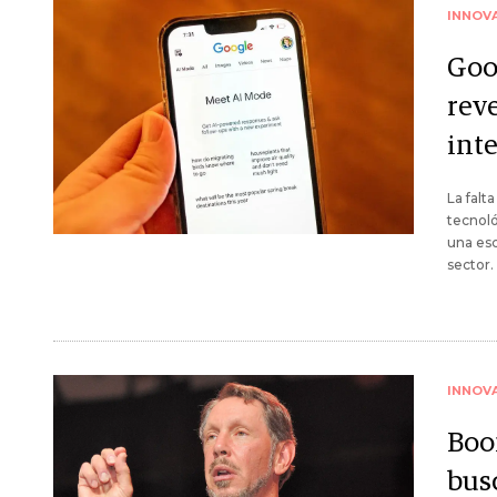
INNOV
Goo
rev
inte
La falt
tecnoló
una esc
sector.
INNOV
Boo
bus