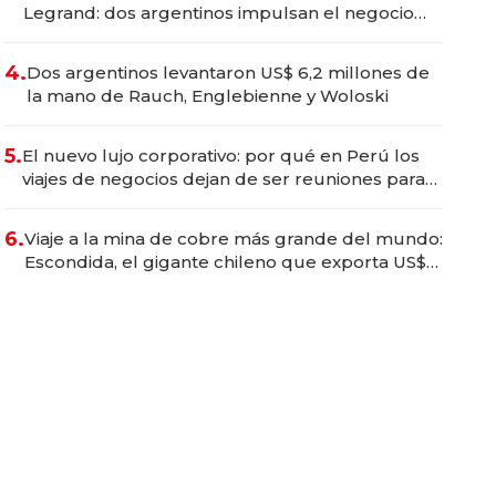
Legrand: dos argentinos impulsan el negocio
del wellness deportivo y el cuidado corporal
4.
Dos argentinos levantaron US$ 6,2 millones de
la mano de Rauch, Englebienne y Woloski
5.
El nuevo lujo corporativo: por qué en Perú los
viajes de negocios dejan de ser reuniones para
convertirse en experiencias transformadoras
6.
Viaje a la mina de cobre más grande del mundo:
Escondida, el gigante chileno que exporta US$
14.000 millones anuales