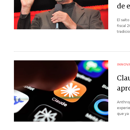
de 
El salt
fiscal 
tradici
INNOV
Cla
apr
Anthrop
experie
que ya 