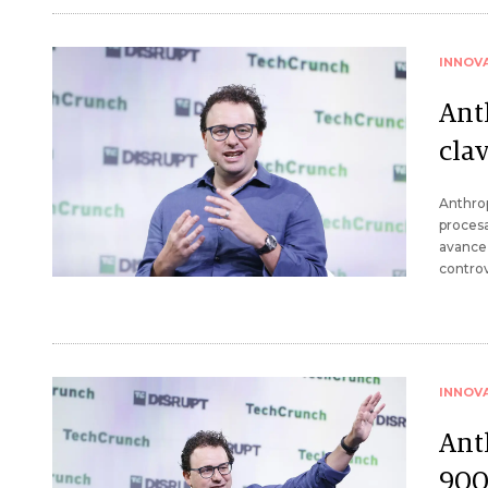
INNOV
Ant
clav
Anthrop
procesa
avance 
controv
INNOV
Ant
900