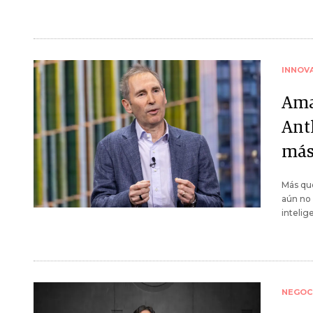
INNOV
Ama
Ant
más
Más que
aún no 
intelige
NEGOC