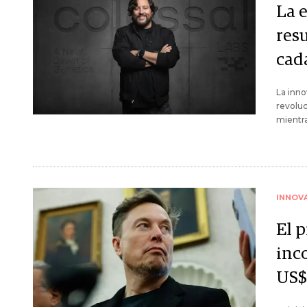
La 
res
cad
La inno
revoluc
mientra
INNOV
El 
inc
US$