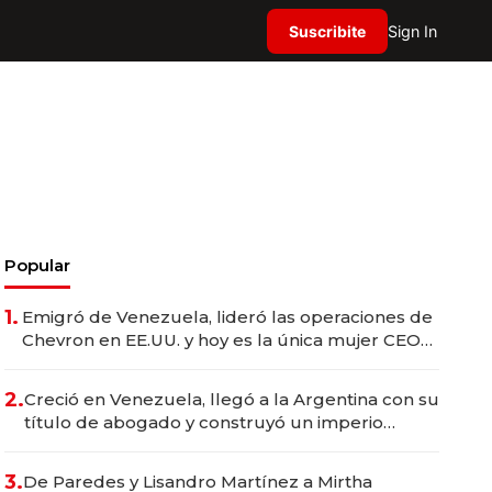
Suscribite
Sign In
Popular
1.
Emigró de Venezuela, lideró las operaciones de
Chevron en EE.UU. y hoy es la única mujer CEO
en Vaca Muerta
2.
Creció en Venezuela, llegó a la Argentina con su
título de abogado y construyó un imperio
gastronómico que revoluciona las marcas "fast
premium"
3.
De Paredes y Lisandro Martínez a Mirtha