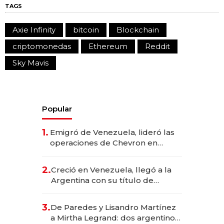
TAGS
Axie Infinity
bitcoin
Blockchain
criptomonedas
Ethereum
Reddit
Sky Mavis
Popular
1.
Emigró de Venezuela, lideró las
operaciones de Chevron en
EE.UU. y hoy es la única mujer
CEO en Vaca Muerta
2.
Creció en Venezuela, llegó a la
Argentina con su título de
abogado y construyó un imperio
gastronómico que revoluciona
3.
De Paredes y Lisandro Martínez
las marcas "fast premium"
a Mirtha Legrand: dos argentinos