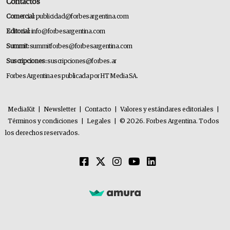
Contactos
Comercial:
publicidad@forbesargentina.com
Editorial:
info@forbesargentina.com
Summit:
summitforbes@forbesargentina.com
Suscripciones:
suscripciones@forbes.ar
Forbes Argentina es publicada por HT Media SA.
MediaKit
|
Newsletter
|
Contacto
|
Valores y estándares editoriales
|
Términos y condiciones
|
Legales
|
© 2026. Forbes Argentina. Todos
los derechos reservados.