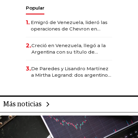
Popular
1.
Emigró de Venezuela, lideró las
operaciones de Chevron en
EE.UU. y hoy es la única mujer
CEO en Vaca Muerta
2.
Creció en Venezuela, llegó a la
Argentina con su título de
abogado y construyó un imperio
gastronómico que revoluciona
3.
De Paredes y Lisandro Martínez
las marcas "fast premium"
a Mirtha Legrand: dos argentinos
impulsan el negocio del wellness
deportivo y el cuidado corporal
Más noticias