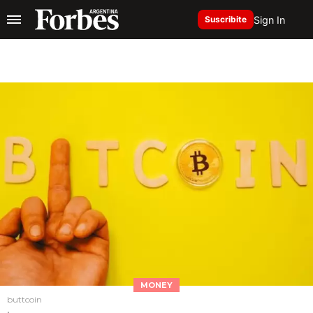
Sign In
Suscribite
MONEY
buttcoin
.