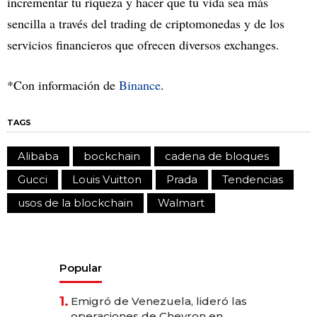
incrementar tu riqueza y hacer que tu vida sea más
sencilla a través del trading de criptomonedas y de los
servicios financieros que ofrecen diversos exchanges.
*Con información de
Binance
.
TAGS
Alibaba
bockchain
cadena de bloques
Gucci
Louis Vuitton
Prada
Tendencias
usos de la blockchain
Walmart
Popular
1.
Emigró de Venezuela, lideró las
operaciones de Chevron en