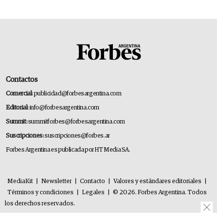
Contactos
Comercial:
publicidad@forbesargentina.com
Editorial:
info@forbesargentina.com
Summit:
summitforbes@forbesargentina.com
Suscripciones:
suscripciones@forbes.ar
Forbes Argentina es publicada por HT Media SA.
MediaKit
|
Newsletter
|
Contacto
|
Valores y estándares editoriales
|
Términos y condiciones
|
Legales
|
© 2026. Forbes Argentina. Todos
los derechos reservados.