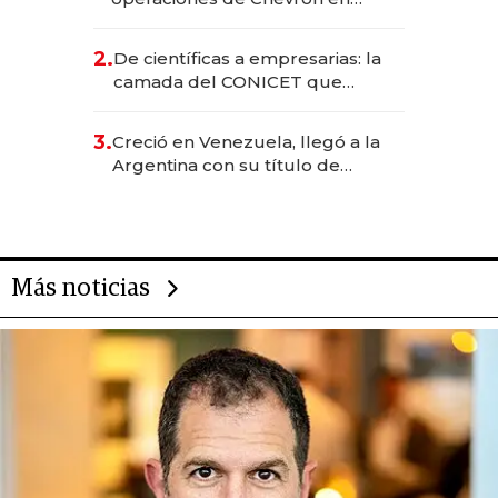
EE.UU. y hoy es la única mujer
CEO en Vaca Muerta
2.
De científicas a empresarias: la
camada del CONICET que
levantó más de US$ 40 millones
para fundar startups biotech
3.
Creció en Venezuela, llegó a la
Argentina con su título de
abogado y construyó un imperio
gastronómico que revoluciona
las marcas "fast premium"
Más noticias