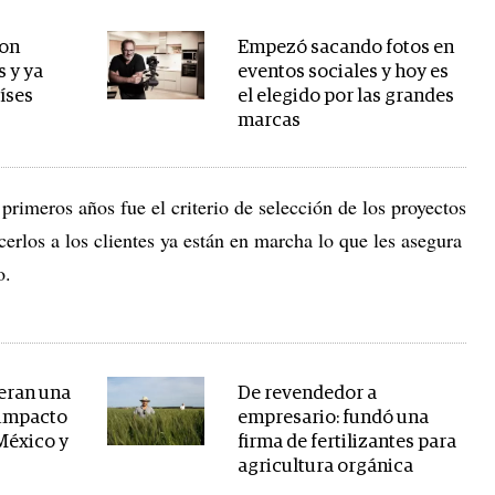
con
Empezó sacando fotos en
s y ya
eventos sociales y hoy es
íses
el elegido por las grandes
marcas
 primeros años fue el criterio de selección de los proyectos
cerlos a los clientes ya están en marcha lo que les asegura
to.
eran una
De revendedor a
 impacto
empresario: fundó una
México y
firma de fertilizantes para
agricultura orgánica