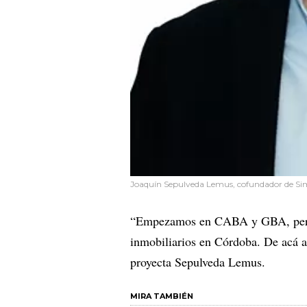
Joaquín Sepulveda Lemus, cofundador de Sim
“Empezamos en CABA y GBA, pero 
inmobiliarios en Córdoba. De acá a
proyecta Sepulveda Lemus.
MIRA TAMBIÉN