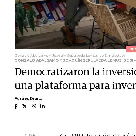
NE
Gonzalo Abalsamo y Joaquín Sepulveda Lemus, de Simplestate
GONZALO ABALSAMO Y JOAQUÍN SEPULVEDA LEMUS, DE SI
Democratizaron la inversi
una plataforma para inver
Forbes Digital
SHARE