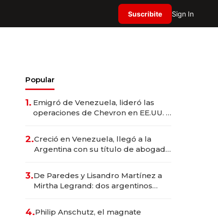
Suscribite
Sign In
Popular
1.
Emigró de Venezuela, lideró las
operaciones de Chevron en EE.UU. y
hoy es la única mujer CEO en Vaca
Muerta
2.
Creció en Venezuela, llegó a la
Argentina con su título de abogado
y construyó un imperio
gastronómico que revoluciona las
3.
De Paredes y Lisandro Martínez a
marcas "fast premium"
Mirtha Legrand: dos argentinos
impulsan el negocio del wellness
deportivo y el cuidado corporal
4.
Philip Anschutz, el magnate