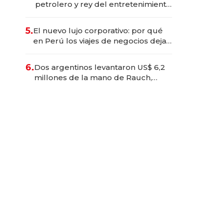
petrolero y rey del entretenimiento
que va por la licitación de
Tecnópolis junto a Fénix
5.
El nuevo lujo corporativo: por qué
en Perú los viajes de negocios dejan
de ser reuniones para convertirse
en experiencias transformadoras
6.
Dos argentinos levantaron US$ 6,2
millones de la mano de Rauch,
Englebienne y Woloski