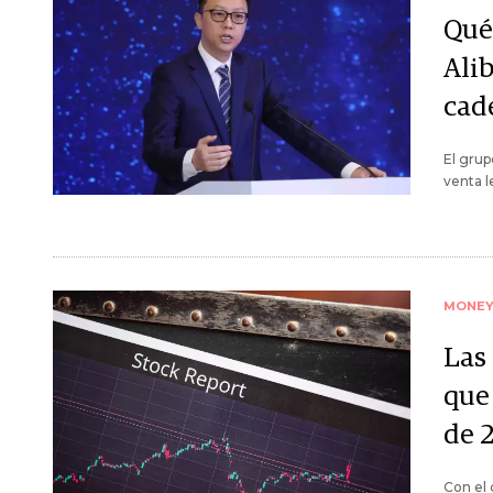
Qué
Alib
cad
El grup
venta l
MONE
Las
que
de 
Con el 