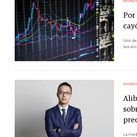
MONE
Por
cay
Uno de 
sus acc
MONE
Ali
sobr
pre
La medi