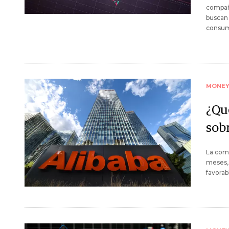
compañí
buscan 
consum
MONE
¿Qu
sobr
La com
meses, 
favorab