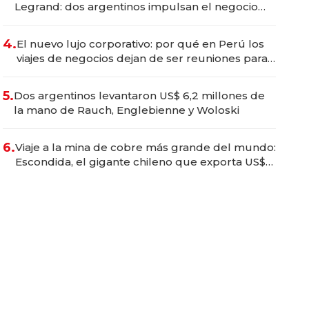
Legrand: dos argentinos impulsan el negocio
del wellness deportivo y el cuidado corporal
4.
El nuevo lujo corporativo: por qué en Perú los
viajes de negocios dejan de ser reuniones para
convertirse en experiencias transformadoras
5.
Dos argentinos levantaron US$ 6,2 millones de
la mano de Rauch, Englebienne y Woloski
6.
Viaje a la mina de cobre más grande del mundo:
Escondida, el gigante chileno que exporta US$
14.000 millones anuales