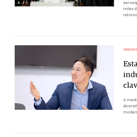
aeroesp
miles d
retorno
INNOV
Esta
ind
cla
A medid
diversi
moderni