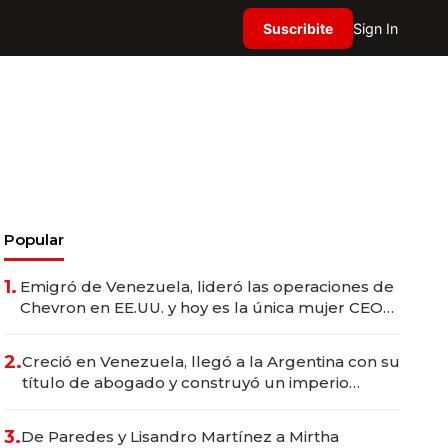
Suscribite
Sign In
Popular
1.
Emigró de Venezuela, lideró las operaciones de
Chevron en EE.UU. y hoy es la única mujer CEO
en Vaca Muerta
2.
Creció en Venezuela, llegó a la Argentina con su
título de abogado y construyó un imperio
gastronómico que revoluciona las marcas "fast
premium"
3.
De Paredes y Lisandro Martínez a Mirtha