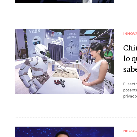
INNOV
Chin
lo q
sab
El sect
potent
privado
NEGOC