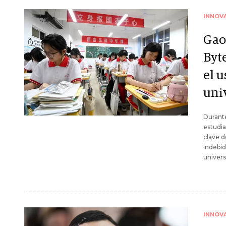
INNOV
Gao
Byt
el 
uni
Durante
estudia
clave d
indebid
univers
INNOV