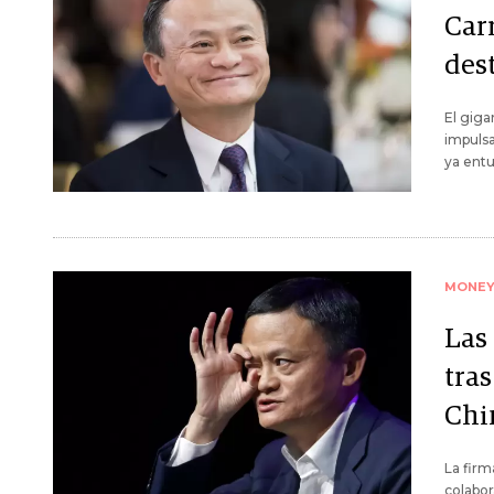
Carr
des
El giga
impulsa
ya entu
MONE
Las
tras
Chi
La firm
colabor